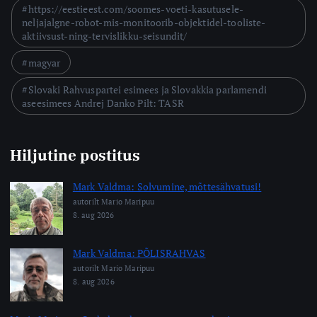
https://eestieest.com/soomes-voeti-kasutusele-
neljajalgne-robot-mis-monitoorib-objektidel-tooliste-
aktiivsust-ning-tervislikku-seisundit/
magyar
Slovaki Rahvuspartei esimees ja Slovakkia parlamendi
aseesimees Andrej Danko Pilt: TASR
Hiljutine postitus
Mark Valdma: Solvumine, mõttesähvatusi!
autorilt Mario Maripuu
8. aug 2026
Mark Valdma: PÕLISRAHVAS
autorilt Mario Maripuu
8. aug 2026