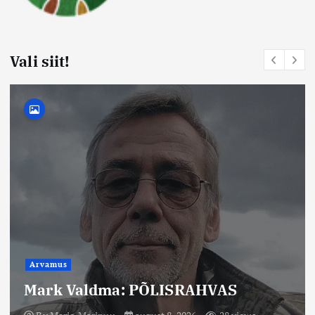
Vali siit!
Arvamus
Mario Maripuu: On hakatud aru
saama, et teadus ja terve
talupojamõistus võivad koos anda
eluterve maailmakäsitluse.