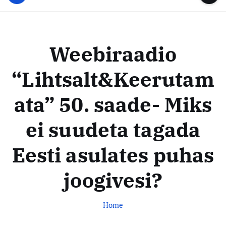
u
...
t
u
o
d
c
i
o
Weebiraadio
s
n
t
t
“Lihtsalt&Keerutam
e
e
n
k
ata” 50. saade- Miks
t
e
s
ei suudeta tagada
k
Eesti asulates puhas
u
s
joogivesi?
Home