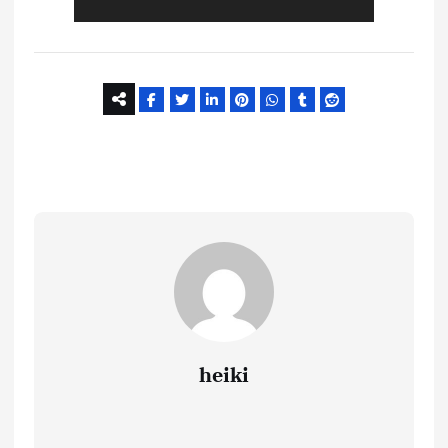
e
s
i
t
a
j
a
heiki