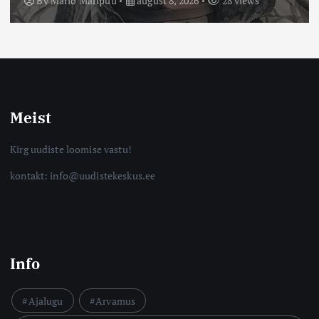
By
Mario Maripuu
august 8, 2026
16 views
Meist
Kirg uudiste loomise vastu!
kontakt: info@uudistekeskus.ee
Info
Ajalugu
Arvamus