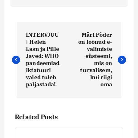
N
INTERVJUU
Märt Põder
a
| Helen
on loonud e-
Lasn ja Pille
valimiste
v
Javed: WHO
süsteemi,
pandeemiad
mis on
i
iktatuuri
turvalisem,
valed tuleb
kui riigi
paljastada!
oma
g
e
e
Related Posts
r