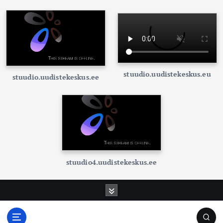
stuudio.uudistekeskus.eu
stuudio.uudistekeskus.ee
stuudio4.uudistekeskus.ee
S
k
i
p