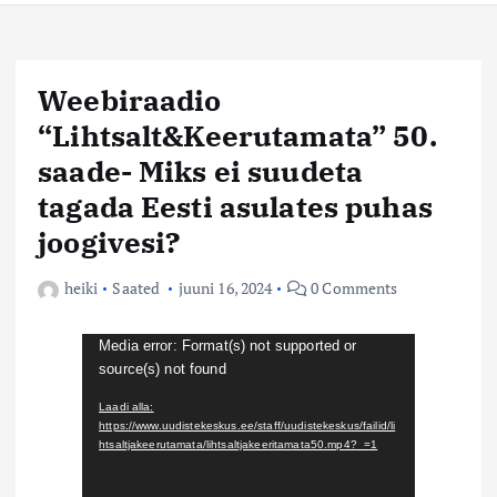
Weebiraadio
“Lihtsalt&Keerutamata” 50.
saade- Miks ei suudeta
tagada Eesti asulates puhas
joogivesi?
heiki
Saated
juuni 16, 2024
0 Comments
V
Media error: Format(s) not supported or
source(s) not found
i
d
Laadi alla:
https://www.uudistekeskus.ee/staff/uudistekeskus/failid/li
e
htsaltjakeerutamata/lihtsaltjakeeritamata50.mp4?_=1
o