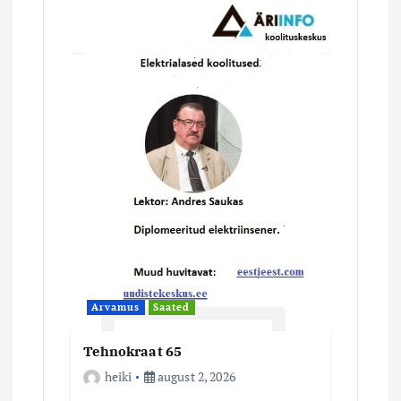
i
m
i
n
e
Arvamus
Saated
Tehnokraat 65
heiki
august 2, 2026