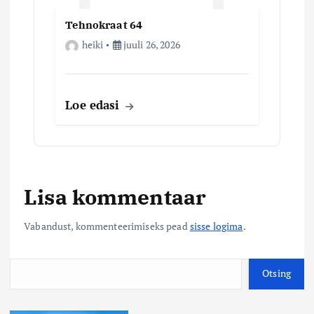
Tehnokraat 64
heiki
juuli 26, 2026
Loe edasi
Lisa kommentaar
Vabandust, kommenteerimiseks pead
sisse logima
.
O
Otsing
t
s