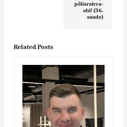
i
põlisrahva-
abi! (36.
g
saade)
e
e
Related Posts
r
i
m
i
n
e