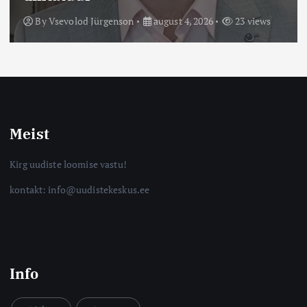
By
Vsevolod Jürgenson
august 4, 2026
23 views
Meist
Kirg uudiste loomise vastu!
kontakt: info@uudistekeskus.ee
Info