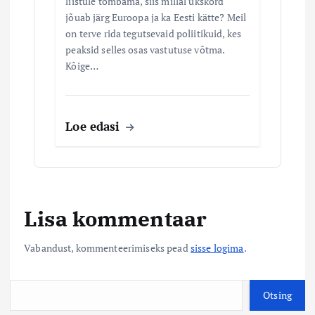
liistule tõmbama, siis millal ükskord
jõuab järg Euroopa ja ka Eesti kätte? Meil
on terve rida tegutsevaid poliitikuid, kes
peaksid selles osas vastutuse võtma.
Kõige…
Loe edasi
Lisa kommentaar
Vabandust, kommenteerimiseks pead
sisse logima
.
O
Otsing
t