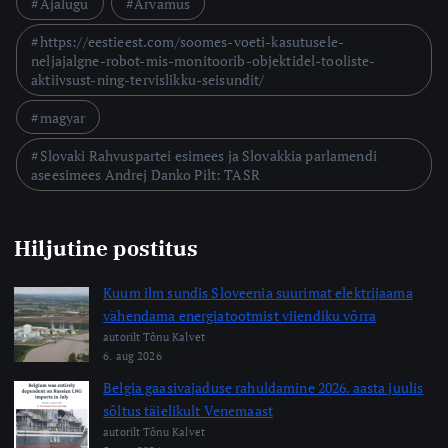
Ajalugu
Arvamus
https://eestieest.com/soomes-voeti-kasutusele-
neljajalgne-robot-mis-monitoorib-objektidel-tooliste-
aktiivsust-ning-tervislikku-seisundit/
magyar
Slovaki Rahvuspartei esimees ja Slovakkia parlamendi
aseesimees Andrej Danko Pilt: TASR
Hiljutine postitus
Kuum ilm sundis Sloveenia suurimat elektrijaama
vähendama energiatootmist viiendiku võrra
autorilt Tõnu Kalvet
6. aug 2026
Belgia gaasivajaduse rahuldamine 2026. aasta juulis
sõltus täielikult Venemaast
autorilt Tõnu Kalvet