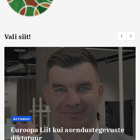
Vali siit!
Arvamus
Euroopa Liit kui asendustegevuste
diktatuur