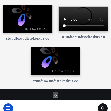
stuudio.uudistekeskus.eu
stuudio.uudistekeskus.ee
stuudio4.uudistekeskus.ee
S
k
i
p