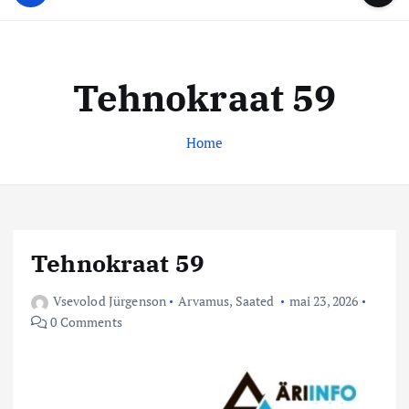
u
...
t
u
o
d
c
i
o
Tehnokraat 59
s
n
t
t
e
Home
e
n
k
t
e
s
k
Tehnokraat 59
u
s
Vsevolod Jürgenson
Arvamus
,
Saated
mai 23, 2026
0 Comments