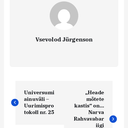
Vsevolod Jürgenson
N
Universumi
„Heade
a
ainuväli –
mõtete
Uurimispro
kastis“ on…
v
tokoll nr. 25
Narva
Rahvavabar
iigi