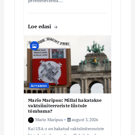
peremehetsema.…
Loe edasi
Arvamus
Mario Maripuu: Millal hakatakse
vaktsiiniterroriste liistule
tõmbama?
Mario Maripuu
august 3, 2026
Kui USA-s on hakatud vaktsiiniterroriste