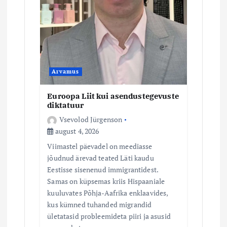
Arvamus
Euroopa Liit kui asendustegevuste
diktatuur
Vsevolod Jürgenson
august 4, 2026
Viimastel päevadel on meediasse
jõudnud ärevad teated Läti kaudu
Eestisse sisenenud immigrantidest.
Samas on küpsemas kriis Hispaaniale
kuuluvates Põhja-Aafrika enklaavides,
kus kümned tuhanded migrandid
ületatasid probleemideta piiri ja asusid