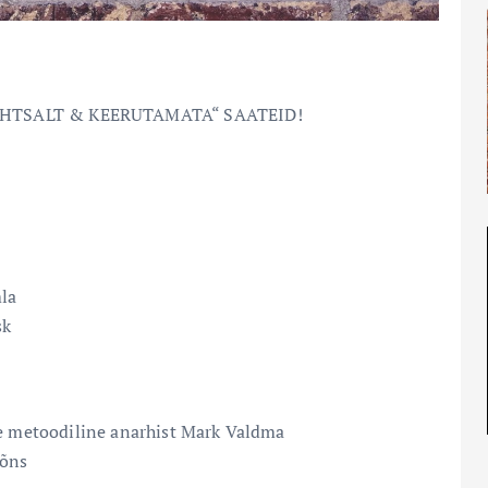
IHTSALT & KEERUTAMATA“ SAATEID!
la
sk
ne metoodiline anarhist Mark Valdma
Tõns