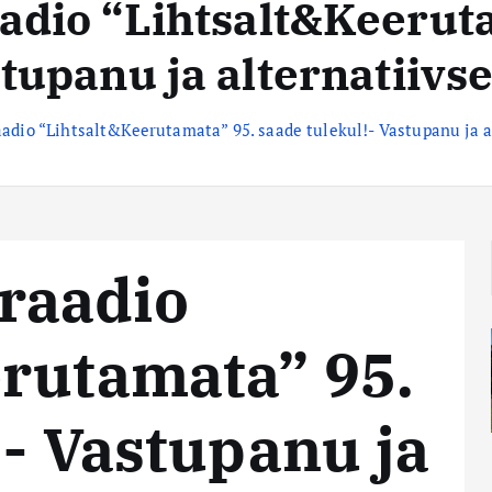
dio “Lihtsalt&Keeruta
stupanu ja alternatiivs
dio “Lihtsalt&Keerutamata” 95. saade tulekul!- Vastupanu ja a
raadio
rutamata” 95.
!- Vastupanu ja