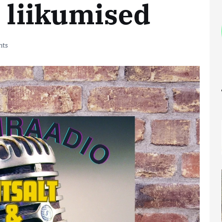
d liikumised
ts