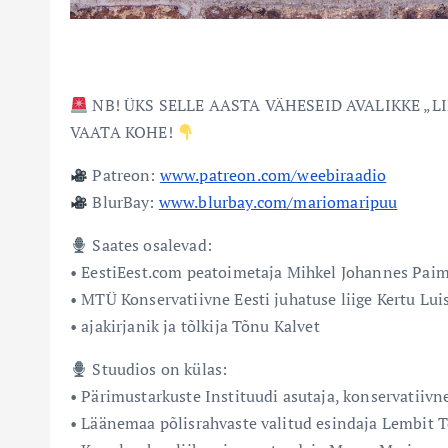
NB! ÜKS SELLE AASTA VÄHESEID AVALIKKE „L
VAATA KOHE!
Patreon:
www.patreon.com/weebiraadio
BlurBay:
www.blurbay.com/mariomaripuu
Saates osalevad:
• EestiEest.com peatoimetaja Mihkel Johannes Paim
• MTÜ Konservatiivne Eesti juhatuse liige Kertu Lui
• ajakirjanik ja tõlkija Tõnu Kalvet
Stuudios on külas:
• Pärimustarkuste Instituudi asutaja, konservatiiv
• Läänemaa põlisrahvaste valitud esindaja Lembit 