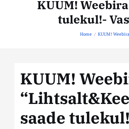
KUUM! Weebiraa
t
s
e
tulekul!- Va
n
t
t
e
Home
KUUM! Weebiraa
k
e
s
KUUM! Weebi
k
“Lihtsalt&Kee
u
s
saade tulekul