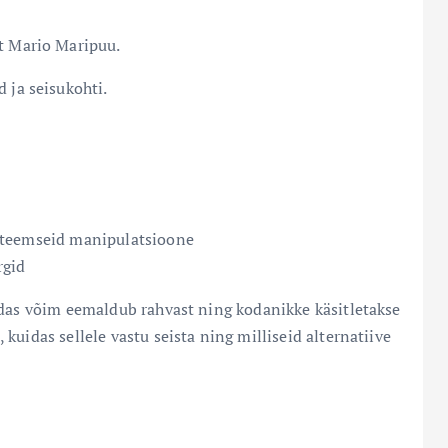
ht Mario Maripuu.
 ja seisukohti.
üsteemseid manipulatsioone
rgid
idas võim eemaldub rahvast ning kodanikke käsitletakse
uidas sellele vastu seista ning milliseid alternatiive