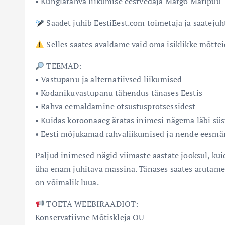
• Kunglarahva liikumise eestvedaja Margo Maripuu
Saadet juhib EestiEest.com toimetaja ja saateju
Selles saates avaldame vaid oma isiklikke mõtteid
TEEMAD:
• Vastupanu ja alternatiivsed liikumised
• Kodanikuvastupanu tähendus tänases Eestis
• Rahva eemaldamine otsustusprotsessidest
• Kuidas koroonaaeg äratas inimesi nägema läbi s
• Eesti mõjukamad rahvaliikumised ja nende eesmä
Paljud inimesed nägid viimaste aastate jooksul, ku
üha enam juhitava massina. Tänases saates arutame, k
on võimalik luua.
TOETA WEEBIRAADIOT:
Konservatiivne Mõtiskleja OÜ