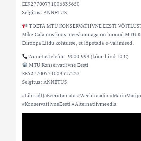
EE927700771006835650
Selgitus: ANNETUS
TOETA MTÜ KONSERVATIIVNE EESTI VÕITLUST
Mike Calamus koos meeskonnaga on loonud MTÜ Kons
Euroopa Liidu kohtusse, et lõpetada e-valimised.
Annetustelefon: 9000 999 (kõne hind 10 €)
MTÜ Konservatiivne Eesti
EE527700771009327233
Selgitus: ANNETUS
#LihtsaltJaKeerutamata #Weebiraadio #MarioMarip
#KonservatiivneEesti #Alternatiivmeedia