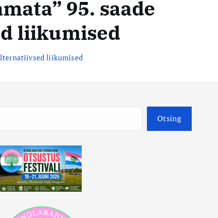
mata” 95. saade
ed liikumised
lternatiivsed liikumised
O
Otsing
t
s
i