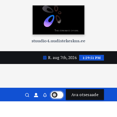
stuudio4.uudistekeskus.ee
R. aug 7th, 2026
1:29:52 PM
Ava otsesaade