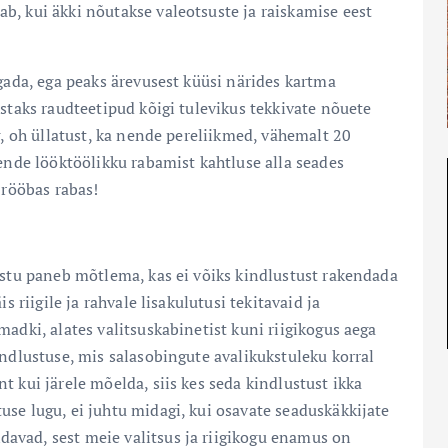
b, kui äkki nõutakse valeotsuste ja raiskamise eest
agada, ega peaks ärevusest küüsi närides kartma
ustaks raudteetipud kõigi tulevikus tekkivate nõuete
g, oh üllatust, ka nende pereliikmed, vähemalt 20
nende lööktöölikku rabamist kahtluse alla seades
 rööbas rabas!
astu paneb mõtlema, kas ei võiks kindlustust rakendada
s riigile ja rahvale lisakulutusi tekitavaid ja
adki, alates valitsuskabinetist kuni riigikogus aega
indlustuse, mis salasobingute avalikukstuleku korral
 kui järele mõelda, siis kes seda kindlustust ikka
se lugu, ei juhtu midagi, kui osavate seaduskäkkijate
avad, sest meie valitsus ja riigikogu enamus on