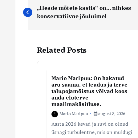
N
„Heade mõtete kastis“ on… nihkes
a
konservatiivne jõuluime!
v
Related Posts
i
g
Mario Maripuu: On hakatud
e
aru saama, et teadus ja terve
talupojamõistus võivad koos
anda eluterve
e
maailmakäsitluse.
Mario Maripuu
august 8, 2026
r
Aasta 2026 kevad ja suvi on olnud
üsnagi turbulentne, mis on muidugi