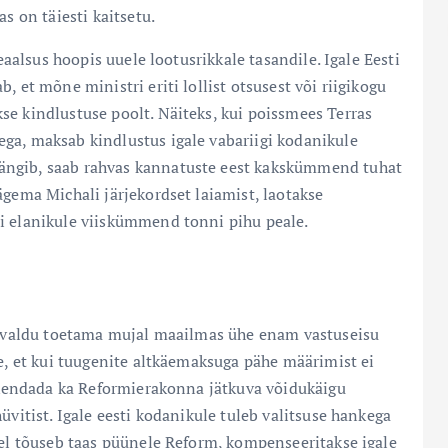
s on täiesti kaitsetu.
reaalsus hoopis uuele lootusrikkale tasandile. Igale Eesti
, et mõne ministri eriti lollist otsusest või riigikogu
se kindlustuse poolt. Näiteks, kui poissmees Terras
ga, maksab kindlustus igale vabariigi kodanikule
ängib, saab rahvas kannatuste eest kakskümmend tuhat
ägema Michali järjekordset laiamist, laotakse
i elanikule viiskümmend tonni pihu peale.
da valdu toetama mujal maailmas ühe enam vastuseisu
ee, et kui tuugenite altkäemaksuga pähe määrimist ei
rakendada ka Reformierakonna jätkuva võidukäigu
üvitist. Igale eesti kodanikule tuleb valitsuse hankega
tel tõuseb taas püünele Reform, kompenseeritakse igale