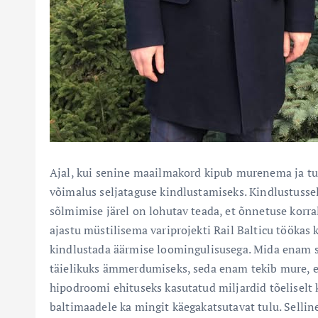
Ajal, kui senine maailmakord kipub murenema ja tule
võimalus seljataguse kindlustamiseks. Kindlustussel
sõlmimise järel on lohutav teada, et õnnetuse korra
ajastu müstilisema variprojekti Rail Balticu töökas
kindlustada äärmise loomingulisusega. Mida enam se
täielikuks ämmerdumiseks, seda enam tekib mure, 
hipodroomi ehituseks kasutatud miljardid tõeliselt
baltimaadele ka mingit käegakatsutavat tulu. Sellin