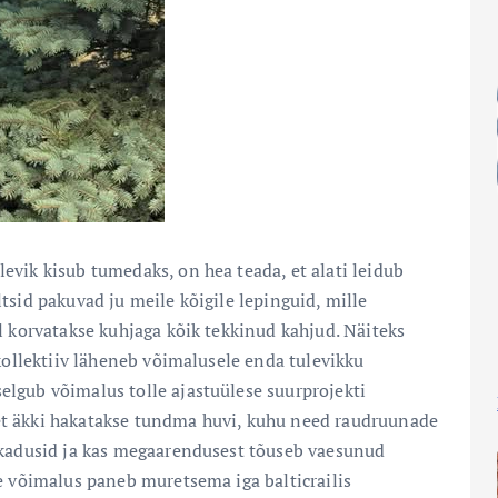
vik kisub tumedaks, on hea teada, et alati leidub
tsid pakuvad ju meile kõigile lepinguid, mille
l korvatakse kuhjaga kõik tekkinud kahjud. Näiteks
 kollektiiv läheneb võimalusele enda tulevikku
lgub võimalus tolle ajastuülese suurprojekti
et äkki hakatakse tundma huvi, kuhu need raudruunade
 kadusid ja kas megaarendusest tõuseb vaesunud
e võimalus paneb muretsema iga balticrailis