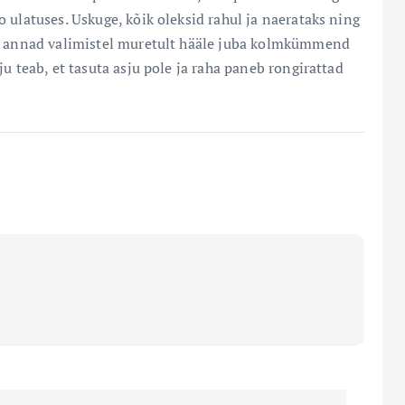
 ulatuses. Uskuge, kõik oleksid rahul ja naerataks ning
es annad valimistel muretult hääle juba kolmkümmend
u teab, et tasuta asju pole ja raha paneb rongirattad