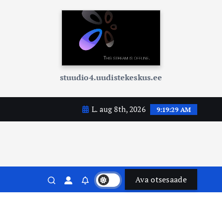
stuudio4.uudistekeskus.ee
L. aug 8th, 2026
9:19:31 AM
Ava otsesaade