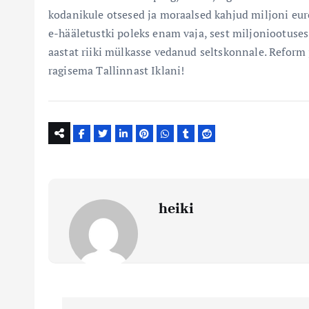
kodanikule otsesed ja moraalsed kahjud miljoni euro
e-hääletustki poleks enam vaja, sest miljoniootus
aastat riiki mülkasse vedanud seltskonnale. Reform j
ragisema Tallinnast Iklani!
heiki