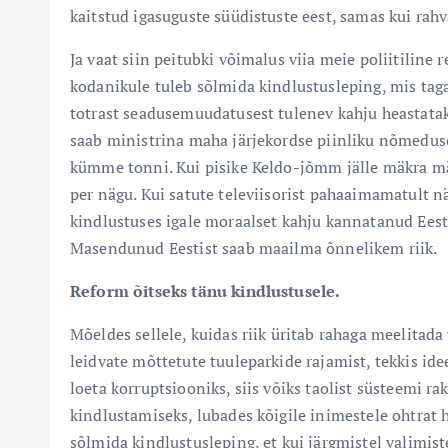
kaitstud igasuguste süüdistuste eest, samas kui rahva
Ja vaat siin peitubki võimalus viia meie poliitiline 
kodanikule tuleb sõlmida kindlustusleping, mis tagab
totrast seadusemuudatusest tulenev kahju heastatak
saab ministrina maha järjekordse piinliku nõmeduse
kümme tonni. Kui pisike Keldo-jõmm jälle mäkra m
per nägu. Kui satute televiisorist pahaaimamatult n
kindlustuses igale moraalset kahju kannatanud Eest
Masendunud Eestist saab maailma õnnelikem riik.
Reform õitseks tänu kindlustusele.
Mõeldes sellele, kuidas riik üritab rahaga meelita
leidvate mõttetute tuuleparkide rajamist, tekkis id
loeta korruptsiooniks, siis võiks taolist süsteemi 
kindlustamiseks, lubades kõigile inimestele ohtrat h
sõlmida kindlustusleping, et kui järgmistel valimis