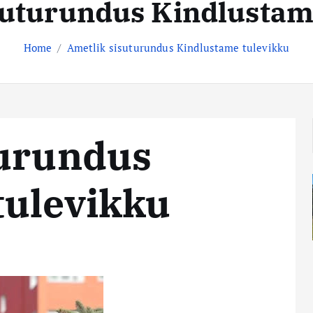
suturundus Kindlustam
Home
Ametlik sisuturundus Kindlustame tulevikku
turundus
tulevikku