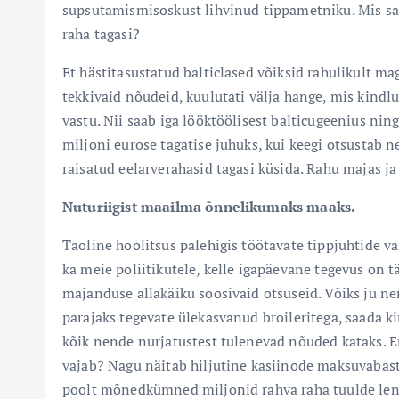
supsutamismisoskust lihvinud tippametniku. Mis saa
raha tagasi?
Et hästitasustatud balticlased võiksid rahulikult m
tekkivaid nõudeid, kuulutati välja hange, mis kindl
vastu. Nii saab iga lööktöölisest balticugeenius nin
miljoni eurose tagatise juhuks, kui keegi otsustab 
raisatud eelarverahasid tagasi küsida. Rahu majas ja
Nuturiigist maailma õnnelikumaks maaks.
Taoline hoolitsus palehigis töötavate tippjuhtide v
ka meie poliitikutele, kelle igapäevane tegevus on täi
majanduse allakäiku soosivaid otsuseid. Võiks ju nem
parajaks tegevate ülekasvanud broileritega, saada k
kõik nende nurjatustest tulenevad nõuded kataks. Ent
vajab? Nagu näitab hiljutine kasiinode maksuvabastu
poolt mõnedkümned miljonid rahva raha tuulde lend