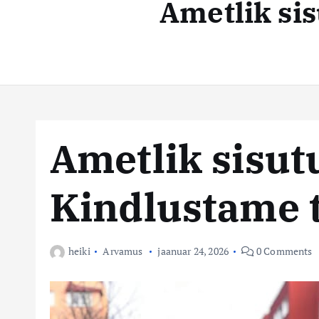
Ametlik si
t
s
e
n
t
t
e
k
e
Ametlik sisu
s
Kindlustame 
k
u
heiki
Arvamus
jaanuar 24, 2026
0 Comments
s