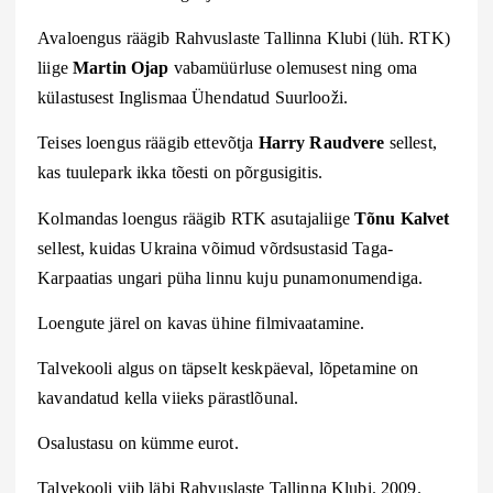
Avaloengus räägib
Rahvuslaste Tallinna Klubi (lüh. RTK)
liige
Martin Ojap
vabamüürluse olemusest ning oma
külastusest Inglismaa Ühendatud Suurlooži.
Teises loengus räägib
ettevõtja
Harry Raudvere
sellest,
kas tuulepark ikka tõesti on põrgusigitis.
Kolmandas loengus räägib
RTK asutajaliige
Tõnu Kalvet
sell
est,
kuidas Ukraina võimud võrdsustasid Taga-
Karpaatias ungari püha linnu kuju punamonumendiga.
Loengute järel on kavas ühine filmivaatamine.
Talvekooli algus on täpselt keskpäeval, lõpetamine on
kavandatud kella
viie
ks pärastlõunal.
Osalustasu on
kümme
eurot.
Talvekooli viib läbi Rahvuslaste Tallinna Klubi. 2009.