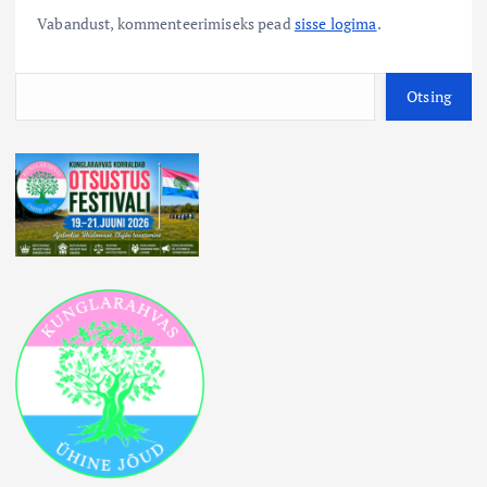
Vabandust, kommenteerimiseks pead
sisse logima
.
O
Otsing
t
s
i