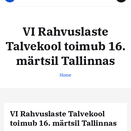
u
...
t
u
o
d
c
i
o
VI Rahvuslaste
s
n
t
t
Talvekool toimub 16.
e
e
n
k
märtsil Tallinnas
t
e
s
Home
k
u
s
VI Rahvuslaste Talvekool
toimub 16. märtsil Tallinnas