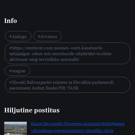
Info
Ajalugu
Arvamus
https://eestieest.com/soomes-voeti-kasutusele-
neljajalgne-robot-mis-monitoorib-objektidel-tooliste-
aktiivsust-ning-tervislikku-seisundit/
magyar
Slovaki Rahvuspartei esimees ja Slovakkia parlamendi
aseesimees Andrej Danko Pilt: TASR
Hiljutine postitus
Kuum ilm sundis Sloveenia suurimat elektrijaama
vähendama energiatootmist viiendiku võrra