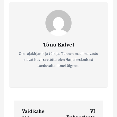
Tõnu Kalvet
Olen ajakirjanik ja tõlkija. Tunnen maailma vastu
elavat huvi, seetõttu olen Harju keskmisest
tunduvalt mitmekülgsem.
N
Vaid kahe
VI