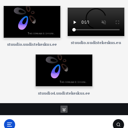
stuudio.uudistekeskus.eu
stuudio.uudistekeskus.ee
stuudio4.uudistekeskus.ee
S
k
i
p