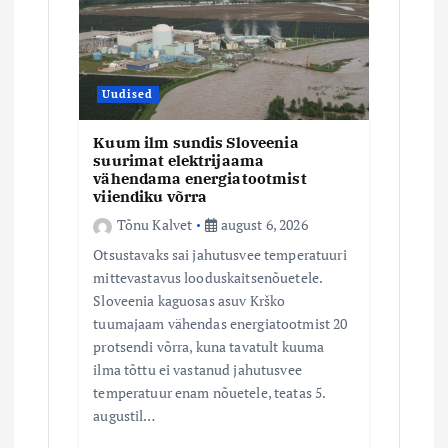
i
n
e
Uudised
Kuum ilm sundis Sloveenia
suurimat elektrijaama
vähendama energiatootmist
viiendiku võrra
Tõnu Kalvet
august 6, 2026
Otsustavaks sai jahutusvee temperatuuri
mittevastavus looduskaitsenõuetele.
Sloveenia kaguosas asuv Krško
tuumajaam vähendas energiatootmist 20
protsendi võrra, kuna tavatult kuuma
ilma tõttu ei vastanud jahutusvee
temperatuur enam nõuetele, teatas 5.
augustil…