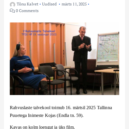
Tõnu Kalvet
Uudised
märts 11, 2025
0 Comments
R
ahvuslaste talvekool toimub 1
6
.
märts
il 202
5
Tallinna
Puuetega Inimeste Kojas (Endla tn. 59).
Kavas on kolm loengut ja üks film.