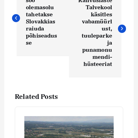
a
soo
Rahvuslaste
olemasolu
Talvekool
v
tahetakse
käsitles
Slovakkias
vabamüürl
i
raiuda
ust,
põhiseadus
tuuleparke
se
ja
g
punamonu
mendi-
e
hüsteeriat
e
r
Related Posts
i
m