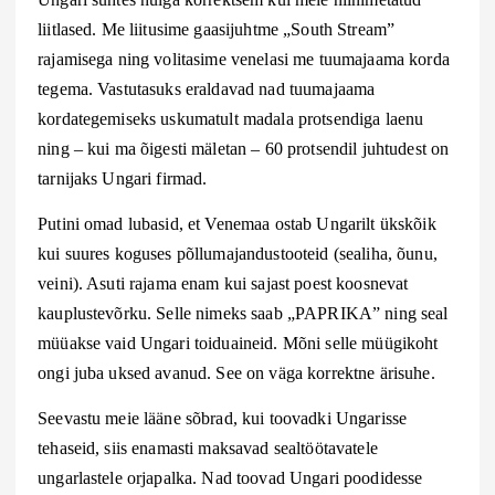
liitlased. Me liitusime gaasijuhtme „South Stream”
rajamisega ning volitasime venelasi me tuumajaama korda
tegema. Vastutasuks eraldavad nad tuumajaama
kordategemiseks uskumatult madala protsendiga laenu
ning – kui ma õigesti mäletan – 60 protsendil juhtudest on
tarnijaks Ungari firmad.
Putini omad lubasid, et Venemaa ostab Ungarilt ükskõik
kui suures koguses põllumajandustooteid (sealiha, õunu,
veini). Asuti rajama enam kui sajast poest koosnevat
kauplustevõrku. Selle nimeks saab „PAPRIKA” ning seal
müüakse vaid Ungari toiduaineid. Mõni selle müügikoht
ongi juba uksed avanud. See on väga korrektne ärisuhe.
Seevastu meie lääne sõbrad, kui toovadki Ungarisse
tehaseid, siis enamasti maksavad sealtöötavatele
ungarlastele orjapalka. Nad toovad Ungari poodidesse