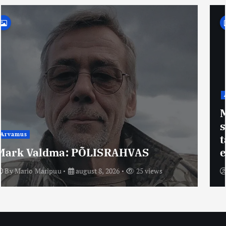
Arvamus
Mario Maripuu: On hakatud aru
saama, et teadus ja terve
talupojamõistus võivad koos anda
eluterve maailmakäsitluse.
By
Mario Maripuu
august 8, 2026
14 views