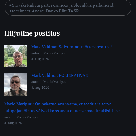
Slovaki Rahvuspartei esimees ja Slovakkia parlamendi
aseesimees Andrej Danko Pilt: TASR
Hiljutine postitus
Mark Valdma: Solvumine, mõttesähvatusi!
autorilt Mario Maripuu
8. aug 2026
Mark Valdma: PÕLISRAHVAS
autorilt Mario Maripuu
8. aug 2026
Mario Maripuu: On hakatud aru saama, et teadus ja terve
talupojamõistus võivad koos anda eluterve maailmakäsitluse.
autorilt Mario Maripuu
8. aug 2026