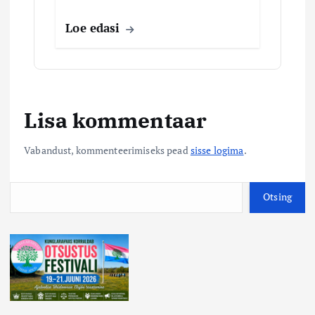
Loe edasi
Lisa kommentaar
Vabandust, kommenteerimiseks pead
sisse logima
.
O
Otsing
t
s
i