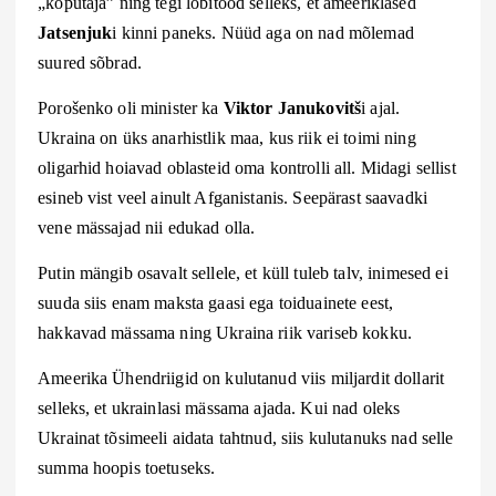
„koputaja” ning tegi lobitööd selleks, et ameeriklased
Jatsenjuk
i kinni paneks. Nüüd aga on nad mõlemad
suured sõbrad.
Porošenko oli minister ka
Viktor Janukovitš
i ajal.
Ukraina on üks anarhistlik maa, kus riik ei toimi ning
oligarhid hoiavad oblasteid oma kontrolli all. Midagi sellist
esineb vist veel ainult Afganistanis. Seepärast saavadki
vene mässajad nii edukad olla.
Putin mängib osavalt sellele, et küll tuleb talv, inimesed ei
suuda siis enam maksta gaasi ega toiduainete eest,
hakkavad mässama ning Ukraina riik variseb kokku.
Ameerika Ühendriigid on kulutanud viis miljardit dollarit
selleks, et ukrainlasi mässama ajada. Kui nad oleks
Ukrainat tõsimeeli aidata tahtnud, siis kulutanuks nad selle
summa hoopis toetuseks.