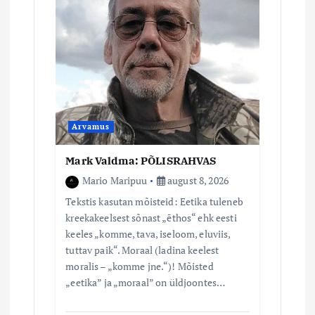
Arvamus
Mark Valdma: PÕLISRAHVAS
Mario Maripuu
august 8, 2026
Tekstis kasutan mõisteid: Eetika tuleneb
kreekakeelsest sõnast „ēthos“ ehk eesti
keeles „komme, tava, iseloom, eluviis,
tuttav paik“. Moraal (ladina keelest
moralis – „komme jne.“)! Mõisted
„eetika” ja „moraal” on üldjoontes…