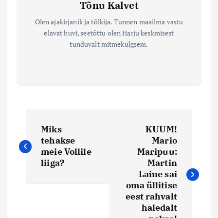
Tõnu Kalvet
Olen ajakirjanik ja tõlkija. Tunnen maailma vastu
elavat huvi, seetõttu olen Harju keskmisest
tunduvalt mitmekülgsem.
N
Miks
KUUM!
a
tehakse
Mario
meie Vollile
Maripuu:
v
liiga?
Martin
Laine sai
i
oma üllitise
eest rahvalt
haledalt
g