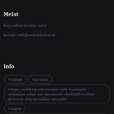
Meist
Kirg uudiste loomise vastu!
kontakt: info@uudistekeskus.ee
Info
Ajalugu
Arvamus
https://eestieest.com/soomes-voeti-kasutusele-
neljajalgne-robot-mis-monitoorib-objektidel-tooliste-
aktiivsust-ning-tervislikku-seisundit/
magyar