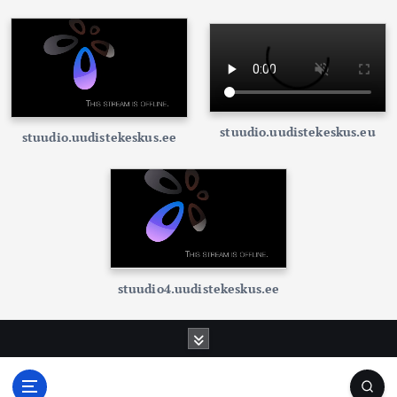
stuudio.uudistekeskus.eu
stuudio.uudistekeskus.ee
stuudio4.uudistekeskus.ee
S
k
i
p