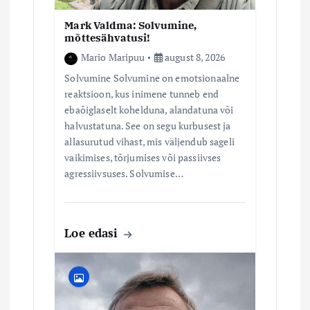
Mark Valdma: Solvumine,
mõttesähvatusi!
Mario Maripuu
august 8, 2026
Solvumine Solvumine on emotsionaalne
reaktsioon, kus inimene tunneb end
ebaõiglaselt kohelduna, alandatuna või
halvustatuna. See on segu kurbusest ja
allasurutud vihast, mis väljendub sageli
vaikimises, tõrjumises või passiivses
agressiivsuses. Solvumise…
Loe edasi