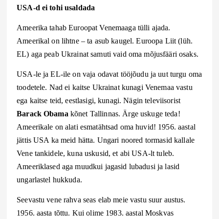
USA-d ei tohi usaldada
Ameerika tahab Euroopat Venemaaga tülli ajada.
Ameerikal on lihtne – ta asub kaugel. Euroopa Liit (lüh.
EL) aga peab Ukrainat samuti vaid oma mõjusfääri osaks.
USA-le ja EL-ile on vaja odavat tööjõudu ja uut turgu oma
toodetele. Nad ei kaitse Ukrainat kunagi Venemaa vastu
ega kaitse teid, eestlasigi, kunagi. Nägin televiisorist
Barack Obama
kõnet Tallinnas. Ärge uskuge teda!
Ameerikale on alati esmatähtsad oma huvid! 1956. aastal
jättis USA ka meid hätta. Ungari noored tormasid kallale
Vene tankidele, kuna uskusid, et abi USA-lt tuleb.
Ameeriklased aga muudkui jagasid lubadusi ja lasid
ungarlastel hukkuda.
Seevastu vene rahva seas elab meie vastu suur austus.
1956. aasta tõttu. Kui olime 1983. aastal Moskvas