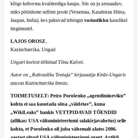
kõige kehvema kvaliteediga kaupa. Siis on ju arusaadav,
miks pöördume selliste poole (Venemaa, Kasahstan Hiina,
Jaapan, India), kes pakuvad tehingut
vastastikku
kasulikel
tingimustel.
LAJOS OROSZ
,
Kazincbarcika, Ungari
Ungari keelest tõlkinud Tõnu Kalvet.
Autor on „Rahvusliku Teataja” kirjasaatja Kirde-Ungaris
asuvas Kazincbarcika linnas.
TOIMETUSELT: Petro Porošenko „agendimineviku”
kohta ei saa kasutada sõna „väidetav”, kuna
„WikiLeaks” hankis VETTPIDAVAD TÕENDID
(allikas: USA välisministeeriumi salakirjavahetus) selle
kohta, et Porošenko oli juba vähemalt alates 2006.
aastast olnud USA välisministeeriumi agent. Artikli