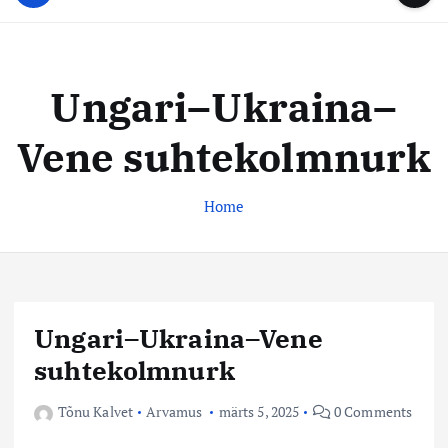
u
...
t
u
o
d
c
i
o
Ungari–Ukraina–
s
n
t
t
Vene suhtekolmnurk
e
e
n
k
t
Home
e
s
k
u
s
Ungari–Ukraina–Vene
suhtekolmnurk
Tõnu Kalvet
Arvamus
märts 5, 2025
0 Comments