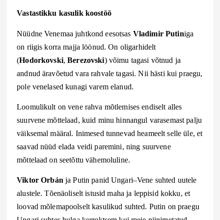
Vastastikku kasulik koostöö
Nüüdne Venemaa juhtkond eesotsas
Vladimir Putin
iga
on riigis korra majja löönud. On oligarhidelt
(
Hodorkovski
,
Berezovski
) võimu tagasi võtnud ja
andnud äravõetud vara rahvale tagasi. Nii hästi kui praegu,
pole venelased kunagi varem elanud.
Loomulikult on vene rahva mõtlemises endiselt alles
suurvene mõttelaad, kuid minu hinnangul varasemast palju
väiksemal määral. Inimesed tunnevad heameelt selle üle, et
saavad nüüd elada veidi paremini, ning suurvene
mõttelaad on seetõttu vähemoluline.
Viktor Orb
á
n
ja Putin panid Ungari–Vene suhted uutele
alustele. Tõenäoliselt istusid maha ja leppisid kokku, et
loovad mõlemapoolselt kasulikud suhted. Putin on praegu
Ungari suhtes hulga korrektsem kui meie niinimetatud