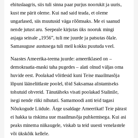
ehituslaagris, siis tuli sinna paar purjus noorukit ja uuris,
kust me pärit oleme. Kui nad said teada, et oleme
ungarlased, siis muutusid väga rõõmsaks. Me ei saanud
nende jutust aru. Seepeale kirjutas üks nooruk mingi
asjaga seinale „1956”, tuli me juurde ja patsutas õlale.
Samasuguse austusega tuli meil kokku puutuda veel.
Naastes Ameerika-teema juurde: ameeriklased on –
demokraatia-maski taha pugedes – alati olnud väljas oma
huvide eest. Poolakad võitlesid kuni Teise maailmasõja
lõpuni lääneliitlaste poolel, tõid Saksamaa alistamiseks
tohutuid ohvreid. Tänutäheks visati poolakad Stalinile,
isegi nende riiki nihutati. Samamoodi anti teid tagasi
Nõukogude Liidule. Ärge usaldage Ameerikat! Teie pärast
ei hakka ta riskima uue maailmasõja puhkemisega. Kui asi
peaks minema niikaugele, viskab ta teid uuesti venelastele
või ükskõik kellele.