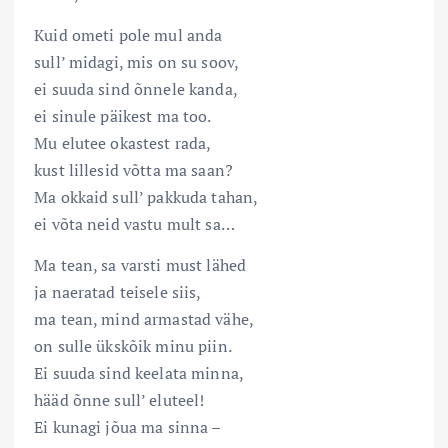
Kuid ometi pole mul anda
sull’ midagi, mis on su soov,
ei suuda sind õnnele kanda,
ei sinule päikest ma too.
Mu elutee okastest rada,
kust lillesid võtta ma saan?
Ma okkaid sull’ pakkuda tahan,
ei võta neid vastu mult sa…
Ma tean, sa varsti must lähed
ja naeratad teisele siis,
ma tean, mind armastad vähe,
on sulle ükskõik minu piin.
Ei suuda sind keelata minna,
hääd õnne sull’ eluteel!
Ei kunagi jõua ma sinna –