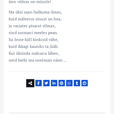
õnn võõras on minule!
Ma üksi saan hulkuma ilmas,
kuid mälestus sinust on hea,
ja varjates pisarat silmas,
sind surmani meeles pean.
Sa õnne küll kinkisid vähe,
kuid ikkagi kauniks ta jääb.
Kui üksinda nukrana lähen,
neid hetki ma unelmais näen …