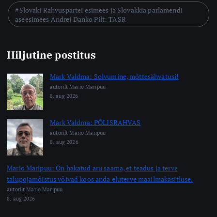
Slovaki Rahvuspartei esimees ja Slovakkia parlamendi
aseesimees Andrej Danko Pilt: TASR
Hiljutine postitus
Mark Valdma: Solvumine, mõttesähvatusi!
autorilt Mario Maripuu
8. aug 2026
Mark Valdma: PÕLISRAHVAS
autorilt Mario Maripuu
8. aug 2026
Mario Maripuu: On hakatud aru saama, et teadus ja terve
talupojamõistus võivad koos anda eluterve maailmakäsitluse.
autorilt Mario Maripuu
8. aug 2026