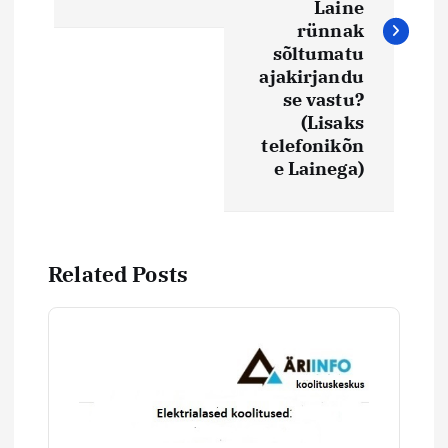
i
Laine
rünnak
sõltumatu
g
ajakirjandu
se vastu?
e
(Lisaks
telefonikõn
e
e Lainega)
r
i
Related Posts
m
i
n