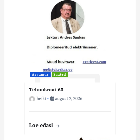
e
Arvamus
Saated
Tehnokraat 65
heiki
august 2, 2026
Loe edasi