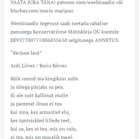
VAATA JUBA TÄNA! patreon.com/weebiraadio või
blurbay.com/mario maripuu
Weebiraadio tegevust saab toetada rahalise
panusega Konservatiivne Mõtiskleja OÜ kontole
EE927700771006835650 selgitusega ANNETUS.
“Kerjuse laul”
Ardi Liives / Boris Kõrver
Kõik roosid ma kingiksin sulle
ja õitega pärjaks su pea.
Ei ole sust kallimat mulle
ja paremat ilmas ei tea
kui sina, kes armastad elu,
kes tantsiskled lillede teel,
kui sa, kes ei tea, mis on valu,
ei tea, mis on murelik meel.