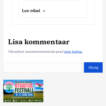
Loe edasi
Lisa kommentaar
Vabandust, kommenteerimiseks pead
sisse logima
.
O
Otsing
t
s
i