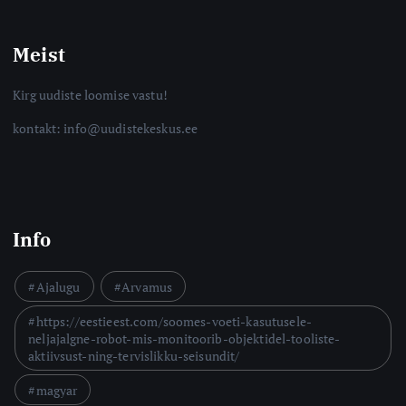
Meist
Kirg uudiste loomise vastu!
kontakt: info@uudistekeskus.ee
Info
Ajalugu
Arvamus
https://eestieest.com/soomes-voeti-kasutusele-
neljajalgne-robot-mis-monitoorib-objektidel-tooliste-
aktiivsust-ning-tervislikku-seisundit/
magyar