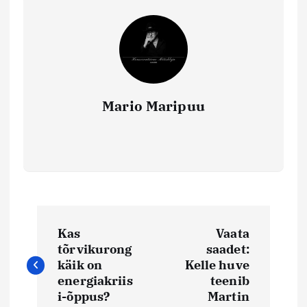
Mario Maripuu
N
Kas
Vaata
a
tõrvikurong
saadet:
käik on
Kelle huve
v
energiakriis
teenib
i-õppus?
Martin