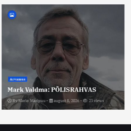
Arvamus
Mario Maripuu: On hakatud aru
saama, et teadus ja terve
talupojamõistus võivad koos anda
eluterve maailmakäsitluse.
By
Mario Maripuu
august 8, 2026
14 views