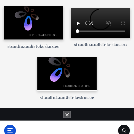
stuudio.uudistekeskus.eu
stuudio.uudistekeskus.ee
stuudio4.uudistekeskus.ee
S
k
i
p