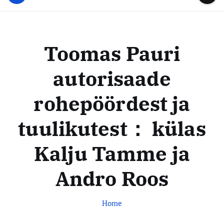
u
...
t
u
o
d
c
i
o
Toomas Pauri
s
n
t
t
autorisaade
e
e
n
k
rohepöördest ja
t
e
s
tuulikutest： külas
k
Kalju Tamme ja
u
s
Andro Roos
Home