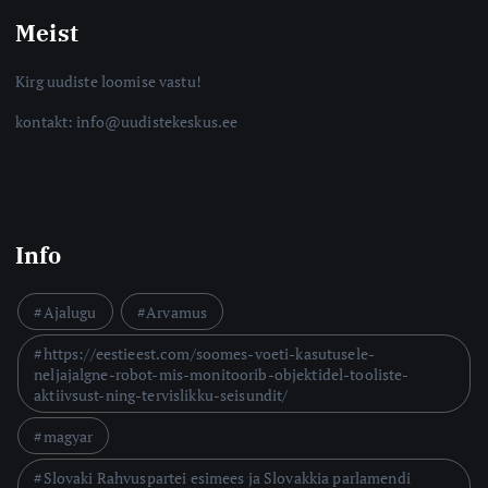
Meist
Kirg uudiste loomise vastu!
kontakt: info@uudistekeskus.ee
Info
Ajalugu
Arvamus
https://eestieest.com/soomes-voeti-kasutusele-
neljajalgne-robot-mis-monitoorib-objektidel-tooliste-
aktiivsust-ning-tervislikku-seisundit/
magyar
Slovaki Rahvuspartei esimees ja Slovakkia parlamendi