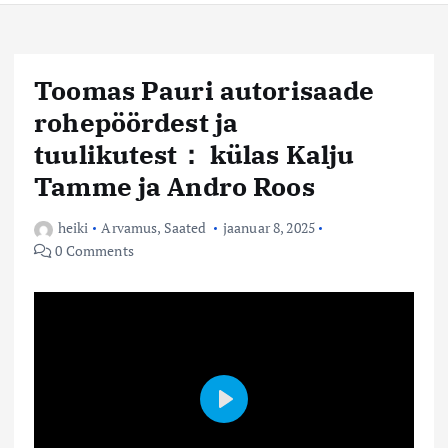
Toomas Pauri autorisaade
rohepöördest ja
tuulikutest： külas Kalju
Tamme ja Andro Roos
heiki
Arvamus
,
Saated
jaanuar 8, 2025
0 Comments
Play