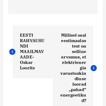
N
EESTI
Millisel osal
a
RAHVAUSU
eestimaalas
NDI
test on
v
MAAILMAV
selline
AADE-
arvamus, et
i
Oskar
elektriener
Loorits
gia
varustuskin
g
dluse
loovad
e
„pahad“
energeetiku
e
d?