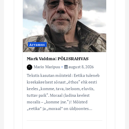
Arvamus
Mark Valdma: PÕLISRAHVAS
Mario Maripuu
august 8, 2026
Tekstis kasutan mõisteid: Eetika tuleneb
kreekakeelsest sõnast „ēthos“ ehk eesti
keeles „komme, tava, iseloom, eluviis,
tuttav paik“. Moraal (ladina keelest
moralis – „komme jne.“)! Mõisted
„eetika” ja „moraal” on üldjoontes…