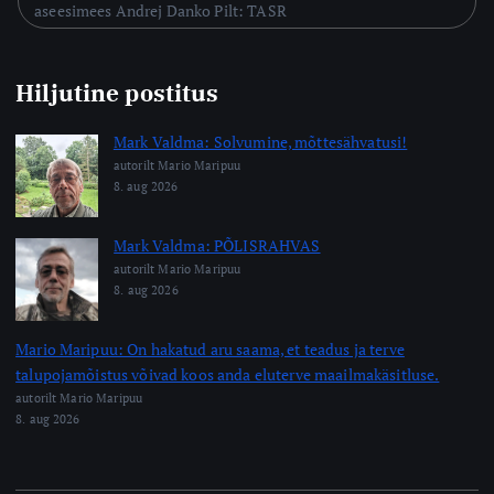
aseesimees Andrej Danko Pilt: TASR
Hiljutine postitus
Mark Valdma: Solvumine, mõttesähvatusi!
autorilt Mario Maripuu
8. aug 2026
Mark Valdma: PÕLISRAHVAS
autorilt Mario Maripuu
8. aug 2026
Mario Maripuu: On hakatud aru saama, et teadus ja terve
talupojamõistus võivad koos anda eluterve maailmakäsitluse.
autorilt Mario Maripuu
8. aug 2026