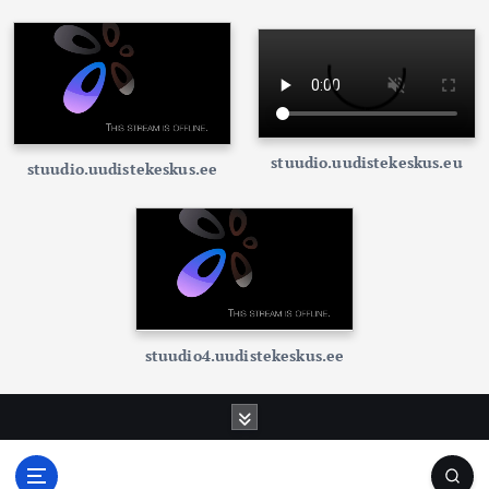
stuudio.uudistekeskus.eu
stuudio.uudistekeskus.ee
stuudio4.uudistekeskus.ee
S
k
i
p