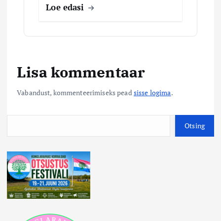
Loe edasi
Lisa kommentaar
Vabandust, kommenteerimiseks pead
sisse logima
.
O
Otsing
t
s
i