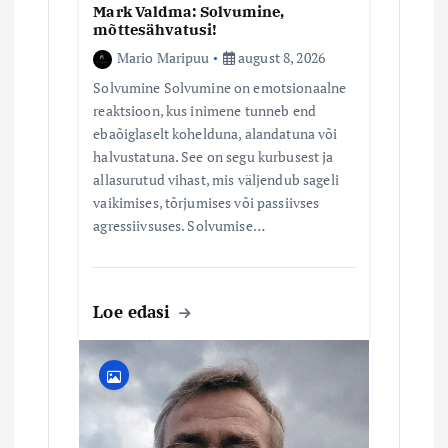
Mark Valdma: Solvumine,
mõttesähvatusi!
Mario Maripuu
august 8, 2026
Solvumine Solvumine on emotsionaalne
reaktsioon, kus inimene tunneb end
ebaõiglaselt kohelduna, alandatuna või
halvustatuna. See on segu kurbusest ja
allasurutud vihast, mis väljendub sageli
vaikimises, tõrjumises või passiivses
agressiivsuses. Solvumise…
Loe edasi