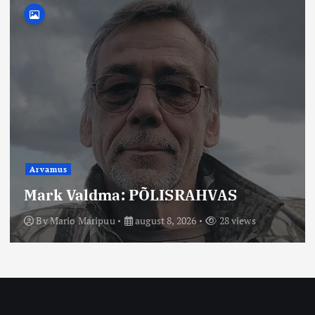
Arvamus
Mario Maripuu: On hakatud aru
saama, et teadus ja terve
talupojamõistus võivad koos anda
eluterve maailmakäsitluse.
By
Mario Maripuu
august 8, 2026
16 views