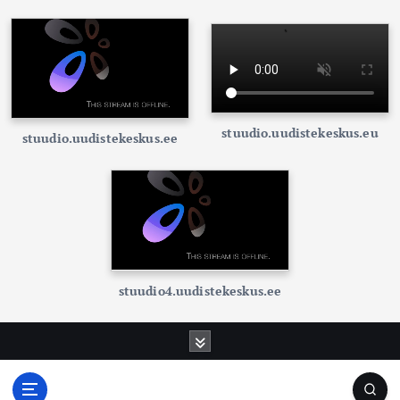
stuudio.uudistekeskus.eu
stuudio.uudistekeskus.ee
stuudio4.uudistekeskus.ee
S
k
i
p