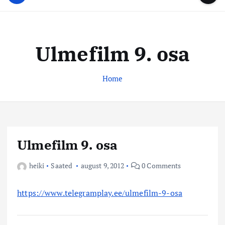
u
...
t
u
o
d
c
i
o
Ulmefilm 9. osa
s
n
t
t
e
Home
e
n
k
t
e
s
k
Ulmefilm 9. osa
u
s
heiki
Saated
august 9, 2012
0 Comments
https://www.telegramplay.ee/ulmefilm-9-osa