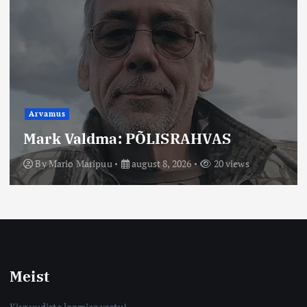
Arvamus
Mario Maripuu: On hakatud aru
saama, et teadus ja terve
talupojamõistus võivad koos anda
eluterve maailmakäsitluse.
By
Mario Maripuu
august 8, 2026
14 views
Meist
Kirg uudiste loomise vastu!