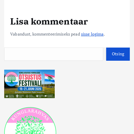
Lisa kommentaar
Vabandust, kommenteerimiseks pead
sisse logima
.
O
Otsing
t
s
i