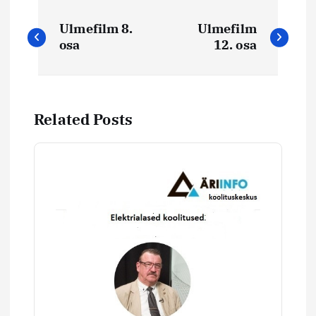
N
Ulmefilm 8.
Ulmefilm
a
osa
12. osa
v
i
Related Posts
g
e
e
r
i