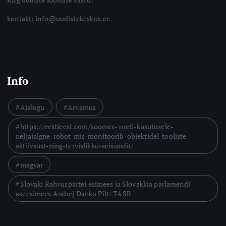
kontakt: info@uudistekeskus.ee
Info
Ajalugu
Arvamus
https://eestieest.com/soomes-voeti-kasutusele-
neljajalgne-robot-mis-monitoorib-objektidel-tooliste-
aktiivsust-ning-tervislikku-seisundit/
magyar
Slovaki Rahvuspartei esimees ja Slovakkia parlamendi
aseesimees Andrej Danko Pilt: TASR