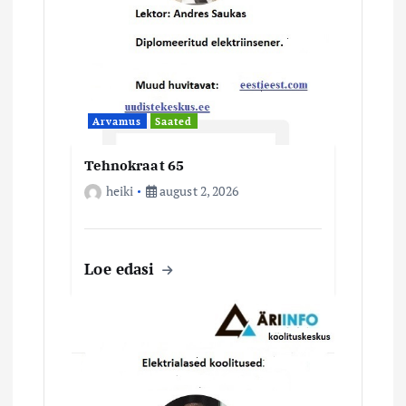
m
i
n
Arvamus
Saated
e
Tehnokraat 65
heiki
august 2, 2026
Loe edasi