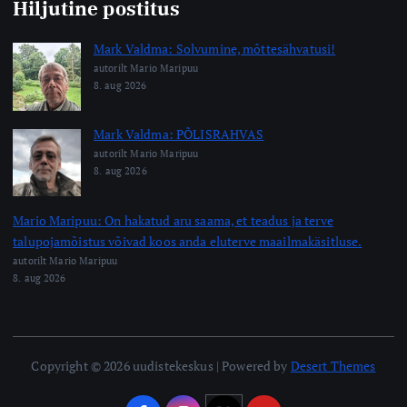
Hiljutine postitus
Mark Valdma: Solvumine, mõttesähvatusi!
autorilt Mario Maripuu
8. aug 2026
Mark Valdma: PÕLISRAHVAS
autorilt Mario Maripuu
8. aug 2026
Mario Maripuu: On hakatud aru saama, et teadus ja terve
talupojamõistus võivad koos anda eluterve maailmakäsitluse.
autorilt Mario Maripuu
8. aug 2026
Copyright © 2026 uudistekeskus | Powered by
Desert Themes