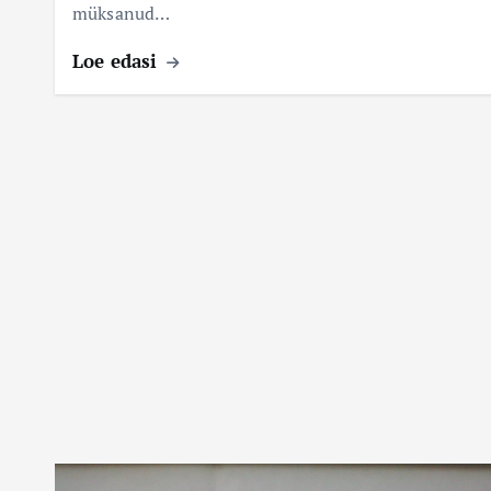
müksanud…
Loe edasi