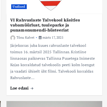
Uudised
VI Rahvuslaste Talvekool käsitles
vabamüürlust, tuuleparke ja
punamonumendi-hüsteeriat
Tõnu Kalvet
märts 17, 2025
Järjekorras juba kuues rahvuslaste talvekool
toimus 16. märtsil 2025 Tallinnas. Kristiine
linnaosas paiknevas Tallinna Puuetega Inimeste
Kojas korraldatud talvekoolis peeti kolm loengut
ja vaadati ühiselt üht filmi. Talvekooli korraldas
Rahvuslaste…
Loe edasi