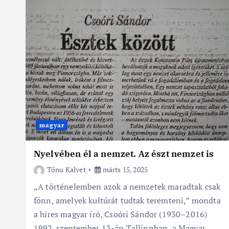
magyar
Nyelvében él a nemzet. Az észt nemzet is
Tõnu Kalvet
märts 15, 2025
„A történelemben azok a nemzetek maradtak csak
fönn, amelyek kultúrát tudtak teremteni,” mondta
a híres magyar író, Csoóri Sándor (1930–2016)
1992. szeptember 13-án Tallinnban, a Magyar