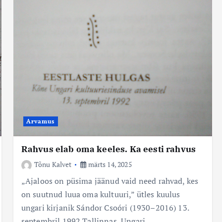
Arvamus
Rahvus elab oma keeles. Ka eesti rahvus
Tõnu Kalvet
märts 14, 2025
„Ajaloos on püsima jäänud vaid need rahvad, kes
on suutnud luua oma kultuuri,” ütles kuulus
ungari kirjanik Sándor Csoóri (1930–2016) 13.
septembril 1992 Tallinnas, Ungari