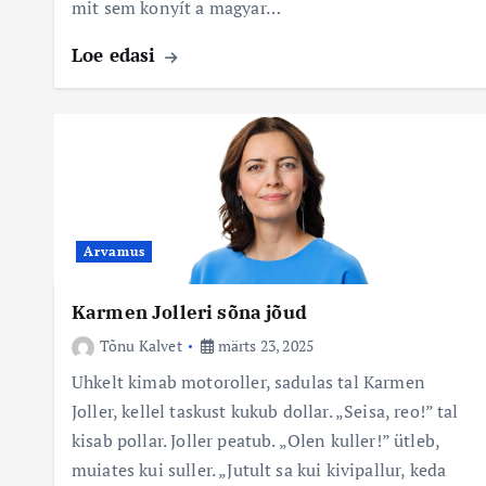
mit sem konyít a magyar…
Loe edasi
Arvamus
Karmen Jolleri sõna jõud
Tõnu Kalvet
märts 23, 2025
Uhkelt kimab motoroller, sadulas tal Karmen
Joller, kellel taskust kukub dollar. „Seisa, reo!” tal
kisab pollar. Joller peatub. „Olen kuller!” ütleb,
muiates kui suller. „Jutult sa kui kivipallur, keda