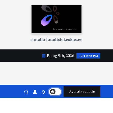
stuudio4.uudistekeskus.ee
P. aug 9th, 2026
12:11:24 PM
Ava otsesaade