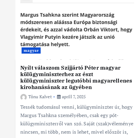
magyar
Nyílt válaszom Szijjártó Péter magyar
külügyminiszterhez az észt
külügyminiszter legutóbbi magyarellenes
kirohanásának az ügyében
Tõnu Kalvet
aprill 7, 2025
Tessék tudomásul venni, külügyminiszter úr, hogy
Margus Tsahkna személyében, csak egy pót-
külügyminiszterről van szó. Saját (szak)véleménye
nincsen, mi több, nem is lehet, mivel először is,