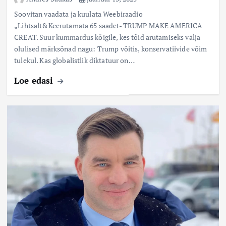
Soovitan vaadata ja kuulata Weebiraadio
„Lihtsalt&Keerutamata 65 saadet- TRUMP MAKE AMERICA
CREAT. Suur kummardus kõigile, kes tõid arutamiseks välja
olulised märksõnad nagu: Trump võitis, konservatiivide võim
tulekul. Kas globalistlik diktatuur on…
Loe edasi