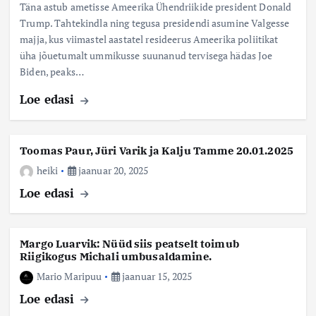
Täna astub ametisse Ameerika Ühendriikide president Donald
Trump. Tahtekindla ning tegusa presidendi asumine Valgesse
majja, kus viimastel aastatel resideerus Ameerika poliitikat
üha jõuetumalt ummikusse suunanud tervisega hädas Joe
Biden, peaks…
Loe edasi
Toomas Paur, Jüri Varik ja Kalju Tamme 20.01.2025
heiki
jaanuar 20, 2025
Loe edasi
Margo Luarvik: Nüüd siis peatselt toimub
Riigikogus Michali umbusaldamine.
Mario Maripuu
jaanuar 15, 2025
Loe edasi