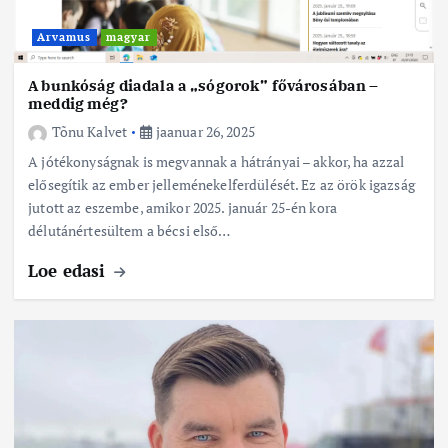
Arvamus
magyar
A bunkóság diadala a „sógorok” fővárosában –
meddig még?
Tõnu Kalvet
jaanuar 26, 2025
A jótékonyságnak is megvannak a hátrányai – akkor, ha azzal
elősegítik az ember jelleménekelferdülését. Ez az örök igazság
jutott az eszembe, amikor 2025. január 25-én kora
délutánértesültem a bécsi első…
Loe edasi