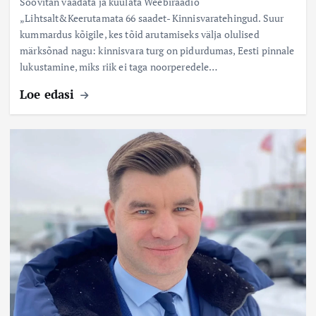
Soovitan vaadata ja kuulata Weebiraadio
„Lihtsalt&Keerutamata 66 saadet- Kinnisvaratehingud. Suur
kummardus kõigile, kes tõid arutamiseks välja olulised
märksõnad nagu: kinnisvara turg on pidurdumas, Eesti pinnale
lukustamine, miks riik ei taga noorperedele…
Loe edasi