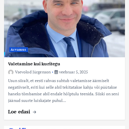
Arvamus
Valetamine kui kuritegu
Vsevolod Jürgenson
veebruar 5, 2025
Usun siiralt, et eesti rahvas suhtub valetamisse äärmiselt
negatiivselt, eriti kui selle abil tekitatakse kahju või püütakse
haneks tõmbamise abil endale hõlptulu teenida. Siiski on seni
jäänud suurte luiskajate puhul…
Loe edasi