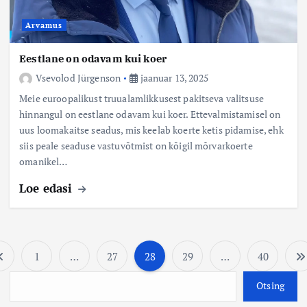
Arvamus
Eestlane on odavam kui koer
Vsevolod Jürgenson
jaanuar 13, 2025
Meie euroopalikust truualamlikkusest pakitseva valitsuse
hinnangul on eestlane odavam kui koer. Ettevalmistamisel on
uus loomakaitse seadus, mis keelab koerte ketis pidamise, ehk
siis peale seaduse vastuvõtmist on kõigil mõrvarkoerte
omanikel…
Loe edasi
1
…
27
28
29
…
40
P
O
Otsing
o
t