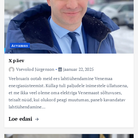
Arvamus
X päev
Vsevolod Jürgenson
jaanuar 22, 2025
Veebruaris ootab meid ees lahtiühendamine Venemaa
energiasüsteemist. Küllap tuli paljudele inimestele üllatusena,
et me ikka veel oleme oma elektriga Venemaast sõltuvuses,
teisalt nüüd, kui olukord peagi muutumas, paneb kavandatav
lahtiühendamine…
Loe edasi