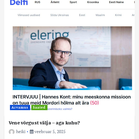
Arvamus
Saated
Vene võrgust välja – aga kuhu?
heiki
veebruar 5, 2025