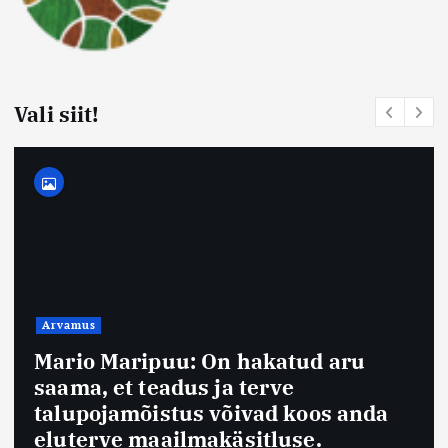
Vali siit!
Arvamus
Mario Maripuu: On hakatud aru
saama, et teadus ja terve
talupojamõistus võivad koos anda
eluterve maailmakäsitluse.