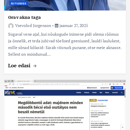
Arvamus
Orav akna taga
Vsevolod Jürgenson
jaanuar 27, 2025
Sügaval vene ajal, kui nõukogude inimene pidi olema rõõmus
ja õnnelik, et teda juhivad tõelised geeniused, lauldi laulukest,
mille sõnad kõlasid: Särab viisnurk punane, otse meie aknasse.
Sellest on möödunud…
Loe edasi