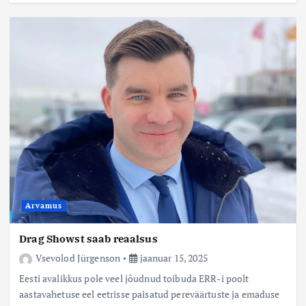
Arvamus
Drag Showst saab reaalsus
Vsevolod Jürgenson
jaanuar 15, 2025
Eesti avalikkus pole veel jõudnud toibuda ERR-i poolt
aastavahetuse eel eetrisse paisatud pereväärtuste ja emaduse