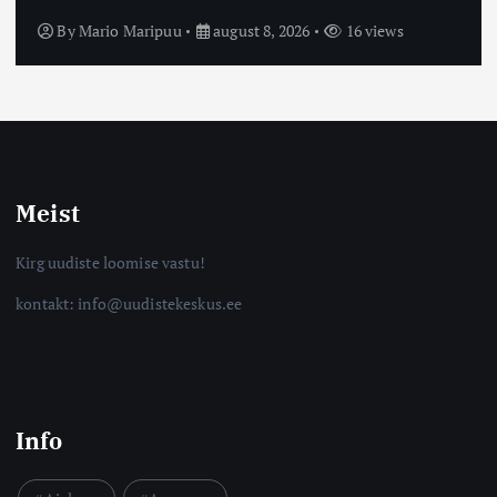
By
Mario Maripuu
august 8, 2026
16 views
Meist
Kirg uudiste loomise vastu!
kontakt: info@uudistekeskus.ee
Info