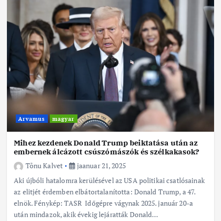
Arvamus
magyar
Mihez kezdenek Donald Trump beiktatása után az
embernek álcázott csúszómászók és szélkakasok?
Tõnu Kalvet
jaanuar 21, 2025
Aki újbóli hatalomra kerülésével az USA politikai csatlósainak
az elitjét érdemben elbátortalanította: Donald Trump, a 47.
elnök. Fénykép: TASR Időgépre vágynak 2025. január 20-a
után mindazok, akik évekig lejáratták Donald…