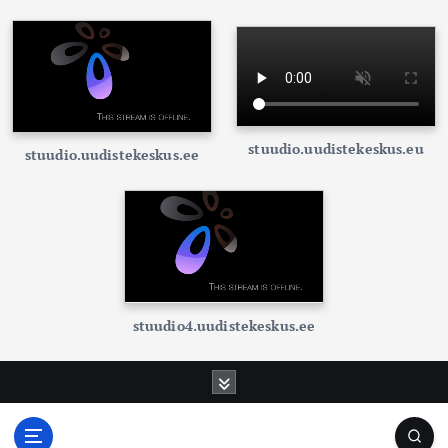
stuudio.uudistekeskus.eu
stuudio.uudistekeskus.ee
stuudio4.uudistekeskus.ee
S
k
i
p