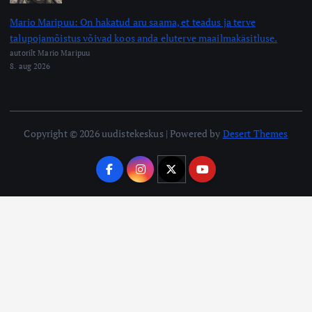
Mario Maripuu: On hakatud aru saama, et teadus ja terve
talupojamõistus võivad koos anda eluterve maailmakäsitluse.
autorilt Mario Maripuu
8. aug 2026
Copyright © 2026 uudistekeskus | Powered by
Desert Themes