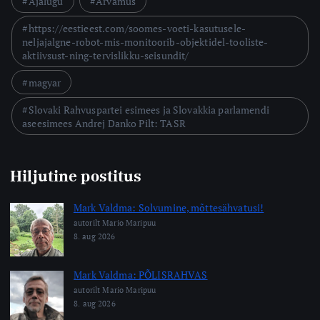
Ajalugu
Arvamus
https://eestieest.com/soomes-voeti-kasutusele-
neljajalgne-robot-mis-monitoorib-objektidel-tooliste-
aktiivsust-ning-tervislikku-seisundit/
magyar
Slovaki Rahvuspartei esimees ja Slovakkia parlamendi
aseesimees Andrej Danko Pilt: TASR
Hiljutine postitus
Mark Valdma: Solvumine, mõttesähvatusi!
autorilt Mario Maripuu
8. aug 2026
Mark Valdma: PÕLISRAHVAS
autorilt Mario Maripuu
8. aug 2026