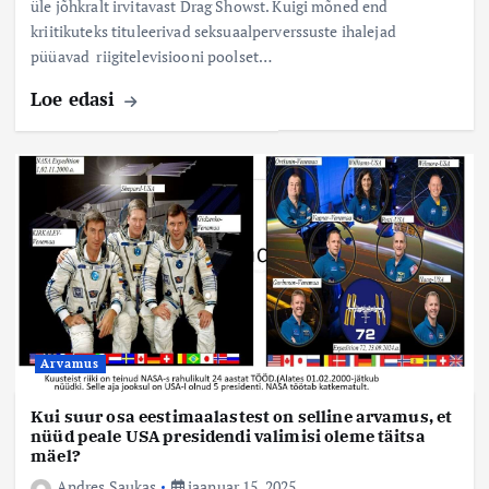
üle jõhkralt irvitavast Drag Showst. Kuigi mõned end
kriitikuteks tituleerivad seksuaalperverssuste ihalejad
püüavad riigitelevisiooni poolset…
Loe edasi
Arvamus
Kui suur osa eestimaalastest on selline arvamus, et
nüüd peale USA presidendi valimisi oleme täitsa
mäel?
Andres Saukas
jaanuar 15, 2025