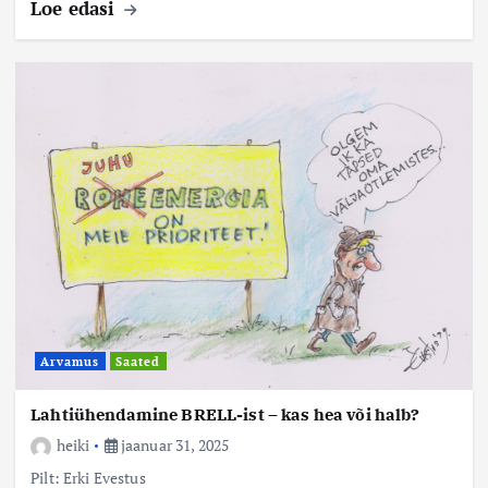
Loe edasi
Arvamus
Saated
Lahtiühendamine BRELL-ist – kas hea või halb?
heiki
jaanuar 31, 2025
Pilt: Erki Evestus