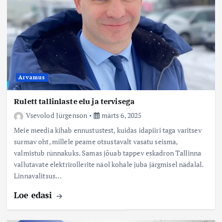
Arvamus
Rulett tallinlaste elu ja tervisega
Vsevolod Jürgenson
märts 6, 2025
Meie meedia kihab ennustustest, kuidas idapiiri taga varitsev
surmav oht, millele peame otsustavalt vasatu seisma,
valmistub rünnakuks. Samas jõuab tappev eskadron Tallinna
vallutavate elektrirollerite näol kohale juba järgmisel nädalal.
Linnavalitsus…
Loe edasi