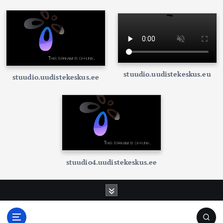
stuudio.uudistekeskus.eu
stuudio.uudistekeskus.ee
stuudio4.uudistekeskus.ee
S
k
i
p