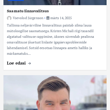
Saamatu linnavalitsus
Vsevolod Jürgenson
märts 14, 2025
Tallinna neljavärviline linnavalitsus paistab silma lausa
mütoloogilise saamatusega. Kristen Michali riigi tasandil
algatatud valitsuse rappimine, üksnes süvendab pealinna
omavalitsuse jõuetust linlaste igapäevaprobleemide
lahendamisel. Sotsid eesotsas linnapea ametis halliks ja
märkamatuks…
Loe edasi