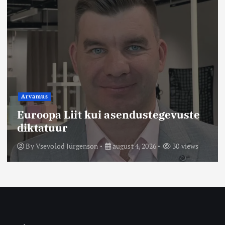
Arvamus
Mario Maripuu: Millal hakatakse
vaktsiiniterroriste liistule
tõmbama?
By
Mario Maripuu
august 3, 2026
61 views