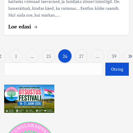
kaitseks võimsad taevaväed, ja hoidjaks siinsel inimliigil. On
lumeräitsak, kindas käed, ka vaimsus… Eestlus kõike raamib.
Mul süda soe, kui märkan,…
Loe edasi
1
…
25
26
27
…
39
P
O
Otsing
o
t
s
i
s
t
i