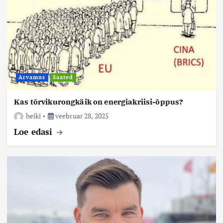
Arvamus
Saated
Kas tõrvikurongkäik on energiakriisi-õppus?
heiki
veebruar 28, 2025
Loe edasi