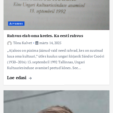
Arvamus
Rahvus elab oma keeles. Ka eesti rahvus
Tõnu Kalvet
märts 14, 2025
„Ajaloos on püsima jäänud vaid need rahvad, kes on suutnud
luua oma kultuuri,” ütles kuulus ungari kirjanik Sándor Csoóri
(1930–2016) 13. septembril 1992 Tallinnas, Ungari
Kultuuriesinduse avamisel peetud kõnes. See…
Loe edasi