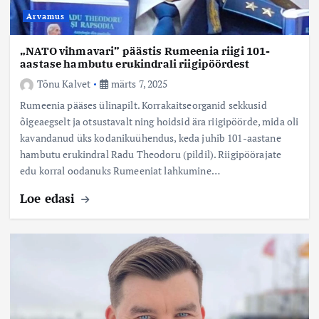
Arvamus
„NATO vihmavari” päästis Rumeenia riigi 101-
aastase hambutu erukindrali riigipöördest
Tõnu Kalvet
märts 7, 2025
Rumeenia pääses ülinapilt. Korrakaitseorganid sekkusid
õigeaegselt ja otsustavalt ning hoidsid ära riigipöörde, mida oli
kavandanud üks kodanikuühendus, keda juhib 101-aastane
hambutu erukindral Radu Theodoru (pildil). Riigipöörajate
edu korral oodanuks Rumeeniat lahkumine…
Loe edasi