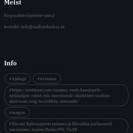
Meist
Kirg uudiste loomise vastu!
kontakt: info@uudistekeskus.ee
Info
Ajalugu
Arvamus
https://eestieest.com/soomes-voeti-kasutusele-
neljajalgne-robot-mis-monitoorib-objektidel-tooliste-
aktiivsust-ning-tervislikku-seisundit/
magyar
Slovaki Rahvuspartei esimees ja Slovakkia parlamendi
aseesimees Andrej Danko Pilt: TASR