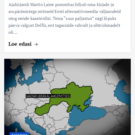
Ajakirjanik Martin Laine pommitas hiljuti oma kirjade ja
arupärimistega mitmeid Eesti alternatiivmeedia väljaandeid
ning nende kaastöölisi. Tema “suur paljastus” nägi lõpuks
päeva valgust Delfis, ent tagasiside rahvalt ja sihtrühmadelt
oli…
Loe edasi
Arvamus