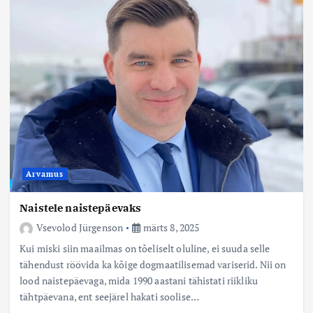
Arvamus
Naistele naistepäevaks
Vsevolod Jürgenson
märts 8, 2025
Kui miski siin maailmas on tõeliselt oluline, ei suuda selle
tähendust röövida ka kõige dogmaatilisemad variserid. Nii on
lood naistepäevaga, mida 1990 aastani tähistati riikliku
tähtpäevana, ent seejärel hakati soolise…