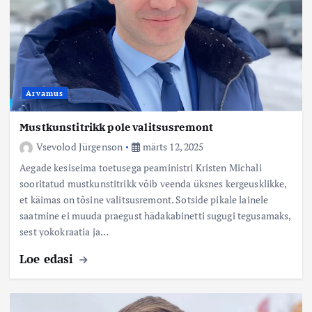
Arvamus
Mustkunstitrikk pole valitsusremont
Vsevolod Jürgenson
märts 12, 2025
Aegade kesiseima toetusega peaministri Kristen Michali
sooritatud mustkunstitrikk võib veenda üksnes kergeusklikke,
et käimas on tõsine valitsusremont. Sotside pikale lainele
saatmine ei muuda praegust hädakabinetti sugugi tegusamaks,
sest yokokraatia ja…
Loe edasi