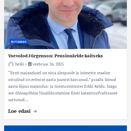
Arvamus
Vsevolod Jürgenson: Pensionäride kaitseks
heiki
veebruar 26, 2025
“Eesti majandusel on nina ülespoole ja inimeste reaalne
ostujõud on eelmise aasta juunist kasvanud,” praalis läinud
aasta lõpus majandus- ja tööstusminister Erkki Keldo. Jäägu
see õhinapõhine lõualõksutamine Eesti katastroofvalitsusse
sattunud…
Loe edasi