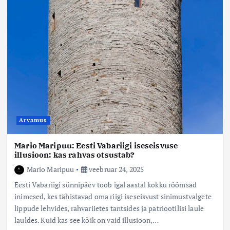
Arvamus
Mario Maripuu: Eesti Vabariigi iseseisvuse
illusioon: kas rahvas otsustab?
Mario Maripuu
veebruar 24, 2025
Eesti Vabariigi sünnipäev toob igal aastal kokku rõõmsad
inimesed, kes tähistavad oma riigi iseseisvust sinimustvalgete
lippude lehvides, rahvariietes tantsides ja patriootilisi laule
lauldes. Kuid kas see kõik on vaid illusioon,…