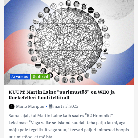
Arvamus
Uudised
KUUM! Martin Laine “uurimustöö” on WHO ja
Rockefelleri fondi tellitud!
Mario Maripuu
märts 5, 2025
Samal ajal, kui Martin Laine käib saates “R2 Hommik!”
keksimas: “Väga väike seltskond suudab teha palju lärmi, aga
mõju pole tegelikult väga suur,” teevad paljud inimesed hoopis
uurimistööd, et mõista,…