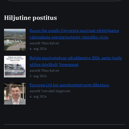
Hiljutine postitus
Kuum ilm sundis Sloveenia suurimat elektrijaama
vähendama energiatootmist viiendiku võrra
autorilt Tõnu Kalvet
6. aug 2026
Belgia gaasivajaduse rahuldamine 2026. aasta juulis
sõltus täielikult Venemaast
autorilt Tõnu Kalvet
5. aug 2026
Euroopa Liit kui asendustegevuste diktatuur
autorilt Vsevolod Jürgenson
4. aug 2026