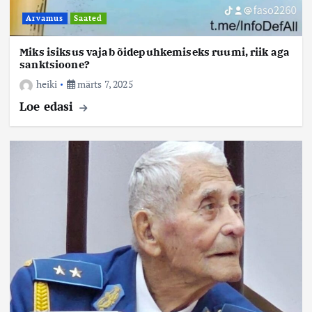
Arvamus
Saated
Miks isiksus vajab õidepuhkemiseks ruumi, riik aga
sanktsioone?
heiki
märts 7, 2025
Loe edasi