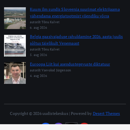
Kuum ilm sundis Sloveenia suurimat elektrijaama
vähendama energiatootmist viiendiku võrra
autorilt Tõnu Kalvet
6. aug 2026
Belgia gaasivajaduse rahuldamine 2026. aasta juulis
sõltus täielikult Venemaast
autorilt Tõnu Kalvet
5. aug 2026
Euroopa Liit kui asendustegevuste diktatuur
autorilt Vsevolod Jürgenson
4. aug 2026
Copyright © 2026 uudistekeskus | Powered by
Desert Themes