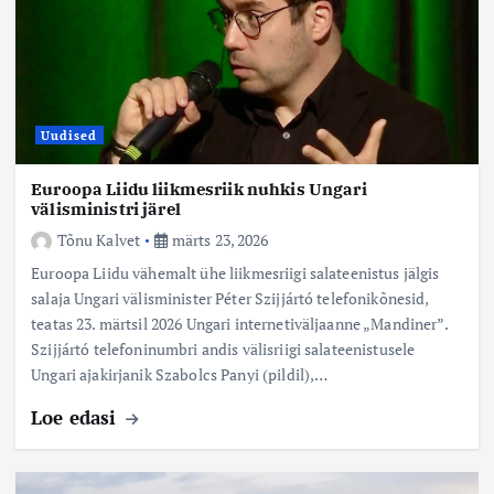
Uudised
Euroopa Liidu liikmesriik nuhkis Ungari
välisministri järel
Tõnu Kalvet
märts 23, 2026
Euroopa Liidu vähemalt ühe liikmesriigi salateenistus jälgis
salaja Ungari välisminister Péter Szijjártó telefonikõnesid,
teatas 23. märtsil 2026 Ungari internetiväljaanne „Mandiner”.
Szijjártó telefoninumbri andis välisriigi salateenistusele
Ungari ajakirjanik Szabolcs Panyi (pildil),…
Loe edasi