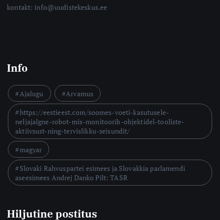
kontakt: info@uudistekeskus.ee
Info
Ajalugu
Arvamus
https://eestieest.com/soomes-voeti-kasutusele-
neljajalgne-robot-mis-monitoorib-objektidel-tooliste-
aktiivsust-ning-tervislikku-seisundit/
magyar
Slovaki Rahvuspartei esimees ja Slovakkia parlamendi
aseesimees Andrej Danko Pilt: TASR
Hiljutine postitus