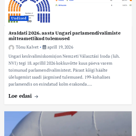
Uudised
Avaldati 2026. aasta Ungari parlamendivalimiste
mitteametlikud tulemused
Tõnu Kalvet
aprill 19, 2026
Ungari keskvalimiskomisjon Nemzeti Választási Iroda (lüh.
NVI) tegi 18. aprillil 2026 kokkuvõtte kuus päeva varem
toimunud parlamendivalimistest. Pärast kõigi häälte
ülelugemist saadi järgmised tulemused. 199-kohalises
parlamendis on esindatud kolm erakonda.…
Loe edasi