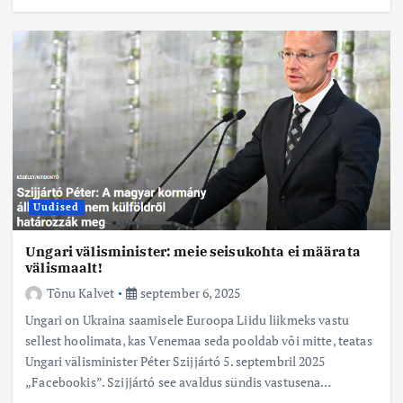
Uudised
Ungari välisminister: meie seisukohta ei määrata
välismaalt!
Tõnu Kalvet
september 6, 2025
Ungari on Ukraina saamisele Euroopa Liidu liikmeks vastu
sellest hoolimata, kas Venemaa seda pooldab või mitte, teatas
Ungari välisminister Péter Szijjártó 5. septembril 2025
„Facebookis”. Szijjártó see avaldus sündis vastusena…