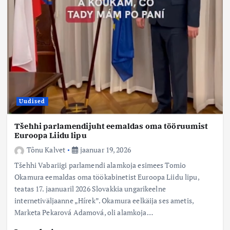
Uudised
Tšehhi parlamendijuht eemaldas oma tööruumist
Euroopa Liidu lipu
Tõnu Kalvet
jaanuar 19, 2026
Tšehhi Vabariigi parlamendi alamkoja esimees Tomio
Okamura eemaldas oma töökabinetist Euroopa Liidu lipu,
teatas 17. jaanuaril 2026 Slovakkia ungarikeelne
internetiväljaanne „Hírek”. Okamura eelkäija ses ametis,
Marketa Pekarová Adamová, oli alamkoja…