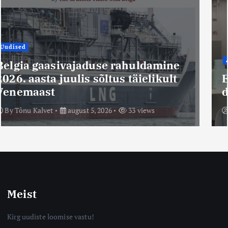
Arvamus
Euroopa Liit kui asendustegevuste
diktatuur
By
Vsevolod Jürgenson
august 4, 2026
25 views
Meist
Kirg uudiste loomise vastu!