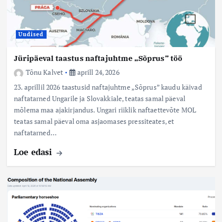
Uudised
Jüripäeval taastus naftajuhtme „Sõprus” töö
Tõnu Kalvet
aprill 24, 2026
23. aprillil 2026 taastusid naftajuhtme „Sõprus” kaudu käivad
naftatarned Ungarile ja Slovakkiale, teatas samal päeval
mõlema maa ajakirjandus. Ungari riiklik naftaettevõte MOL
teatas samal päeval oma asjaomases pressiteates, et
naftatarned…
Loe edasi