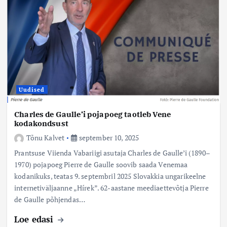
Uudised
Charles de Gaulle’i pojapoeg taotleb Vene
kodakondsust
Tõnu Kalvet
september 10, 2025
Prantsuse Viienda Vabariigi asutaja Charles de Gaulle’i (1890–
1970) pojapoeg Pierre de Gaulle soovib saada Venemaa
kodanikuks, teatas 9. septembril 2025 Slovakkia ungarikeelne
internetiväljaanne „Hírek”. 62-aastane meediaettevõtja Pierre
de Gaulle põhjendas…
Loe edasi