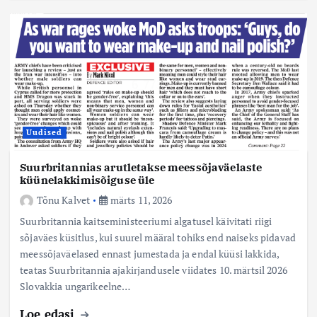
Uudised
Suurbritannias arutletakse meessõjaväelaste
küünelakkimisõiguse üle
Tõnu Kalvet
märts 11, 2026
Suurbritannia kaitseministeeriumi algatusel käivitati riigi
sõjaväes küsitlus, kui suurel määral tohiks end naiseks pidavad
meessõjaväelased ennast jumestada ja endal küüsi lakkida,
teatas Suurbritannia ajakirjandusele viidates 10. märtsil 2026
Slovakkia ungarikeelne…
Loe edasi