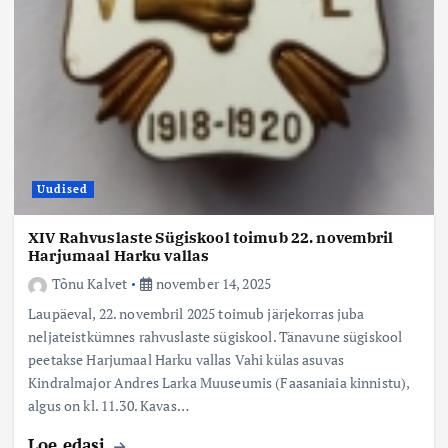
Uudised
XIV Rahvuslaste Sügiskool toimub 22. novembril
Harjumaal Harku vallas
Tõnu Kalvet
november 14, 2025
Laupäeval, 22. novembril 2025 toimub järjekorras juba
neljateistkümnes rahvuslaste sügiskool. Tänavune sügiskool
peetakse Harjumaal Harku vallas Vahi külas asuvas
Kindralmajor Andres Larka Muuseumis (Faasaniaia kinnistu),
algus on kl. 11.30. Kavas…
Loe edasi