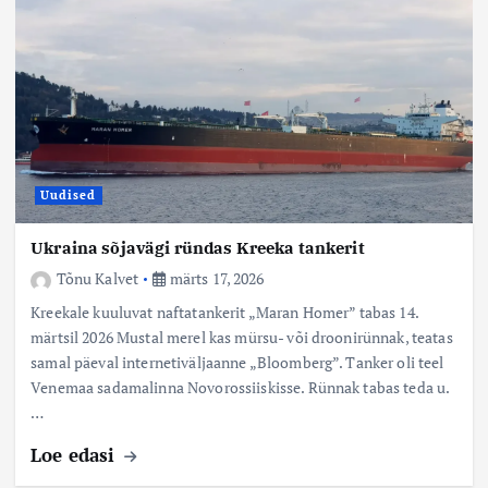
Uudised
Ukraina sõjavägi ründas Kreeka tankerit
Tõnu Kalvet
märts 17, 2026
Kreekale kuuluvat naftatankerit „Maran Homer” tabas 14.
märtsil 2026 Mustal merel kas mürsu- või droonirünnak, teatas
samal päeval internetiväljaanne „Bloomberg”. Tanker oli teel
Venemaa sadamalinna Novorossiiskisse. Rünnak tabas teda u.
…
Loe edasi