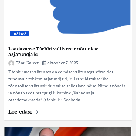
Uudised
Loodavasse Tšehhi valitsusse nõutakse
asjatundjaid
Tõnu Kalvet
oktoober 7, 2025
Tšehhi uues valitsuses on eelmise valitsusega võrreldes
tunduvalt rohkem asjatundjaid, kui rahuldatakse ühe
tõenäolise valitsusliiduosalise sellealane nõue. Nimelt nõudis
ja nõuab seda praegugi liikumine „Vabadus ja
otsedemokraatia” (tšehhi k.: Svoboda…
Loe edasi