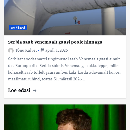
Uudised
Serbia saab Venemaalt gaasi poole hinnaga
Tõnu Kalvet
aprill 1, 2026
Serbiast soodsamatel tingimustel saab Venemaalt gaasi ainult
üks Euroopa riik. Serbia sõlmis Venemaaga kokkuleppe, mille
kohaselt saab tollelt gaasi umbes kaks korda odavamalt kui on
maailmaturuhind, teatas 31. märtsil 2026…
Loe edasi