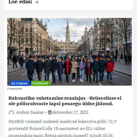
Loe edasi
Arvamus
Uudised
Rahvastiku vahetamine reaalajas –Brüsselisse ei
ole põlisrahvaste lapsi peaaegu üldse jäänud.
Andres Saukas
detsember 27, 2025
StatBeli viimased andmed maalivad šokeeriva pildi: 72,9
protsendil Brüsseli alla 18-aastastest on ELi-väline
sisserändaja taust. Belgia päritolu lapsed? Ainult 10,56