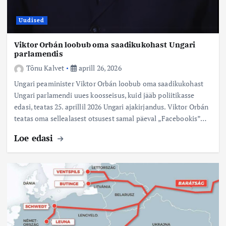
Uudised
Viktor Orbán loobub oma saadikukohast Ungari
parlamendis
Tõnu Kalvet
aprill 26, 2026
Ungari peaminister Viktor Orbán loobub oma saadikukohast
Ungari parlamendi uues koosseisus, kuid jääb poliitikasse
edasi, teatas 25. aprillil 2026 Ungari ajakirjandus. Viktor Orbán
teatas oma sellealasest otsusest samal päeval „Facebookis”…
Loe edasi