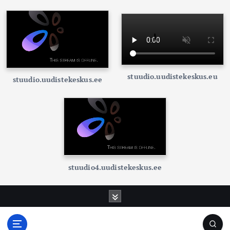
stuudio.uudistekeskus.eu
stuudio.uudistekeskus.ee
stuudio4.uudistekeskus.ee
S
k
i
p