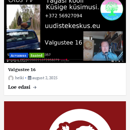
Arvamus
Saated
Valgustee 16
heiki
august 2, 2025
Loe edasi