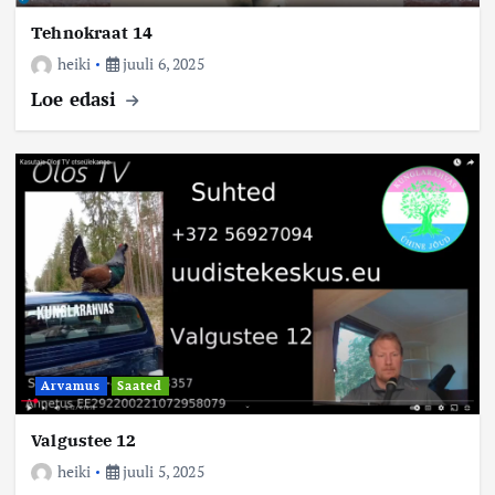
Tehnokraat 14
heiki
juuli 6, 2025
Loe edasi
Arvamus
Saated
Valgustee 12
heiki
juuli 5, 2025