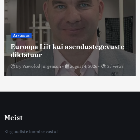
Arvamus
Euroopa Liit kui asendustegevuste
diktatuur
By
Vsevolod Jürgenson
august 4, 2026
25 views
Meist
Kirg uudiste loomise vastu!