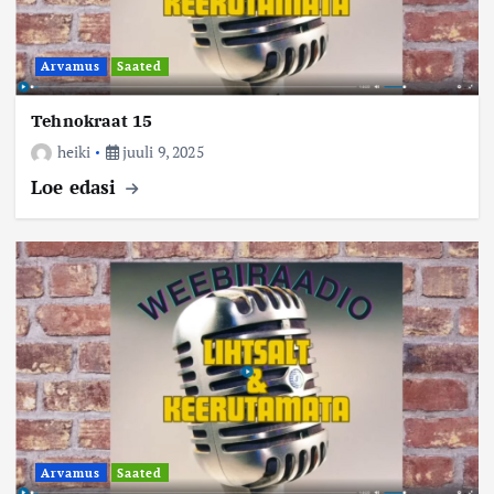
Arvamus
Saated
Tehnokraat 15
heiki
juuli 9, 2025
Loe edasi
Arvamus
Saated