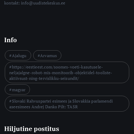
kontakt: info@uudistekeskus.ee
Info
Ajalugu
Arvamus
https://eestieest.com/soomes-voeti-kasutusele-
neljajalgne-robot-mis-monitoorib-objektidel-tooliste-
aktiivsust-ning-tervislikku-seisundit/
magyar
Slovaki Rahvuspartei esimees ja Slovakkia parlamendi
aseesimees Andrej Danko Pilt: TASR
Hiljutine postitus