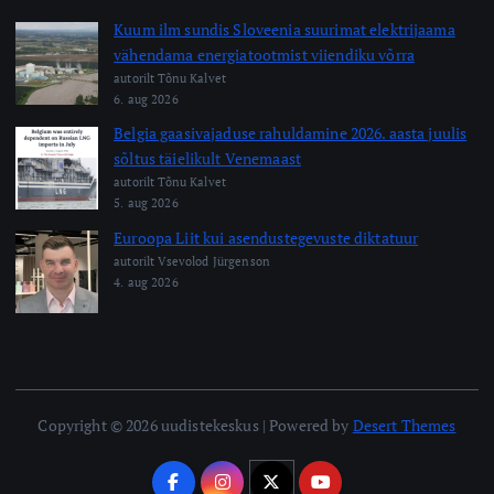
Kuum ilm sundis Sloveenia suurimat elektrijaama
vähendama energiatootmist viiendiku võrra
autorilt Tõnu Kalvet
6. aug 2026
Belgia gaasivajaduse rahuldamine 2026. aasta juulis
sõltus täielikult Venemaast
autorilt Tõnu Kalvet
5. aug 2026
Euroopa Liit kui asendustegevuste diktatuur
autorilt Vsevolod Jürgenson
4. aug 2026
Copyright © 2026 uudistekeskus | Powered by
Desert Themes