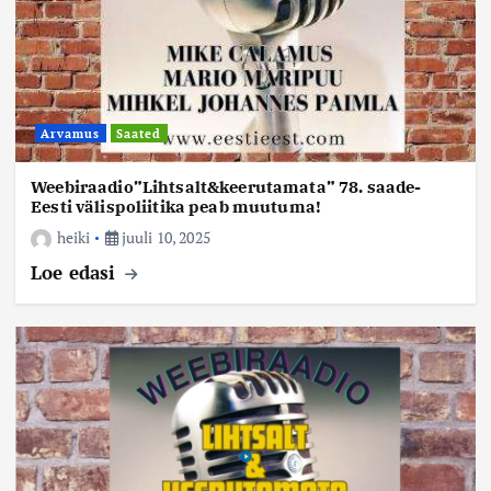
Arvamus
Saated
Weebiraadio”Lihtsalt&keerutamata” 78. saade-
Eesti välispoliitika peab muutuma!
heiki
juuli 10, 2025
Loe edasi