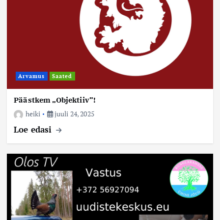
Arvamus
Saated
Päästkem „Objektiiv”!
heiki
juuli 24, 2025
Loe edasi