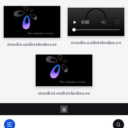
stuudio.uudistekeskus.eu
stuudio.uudistekeskus.ee
stuudio4.uudistekeskus.ee
S
k
i
p