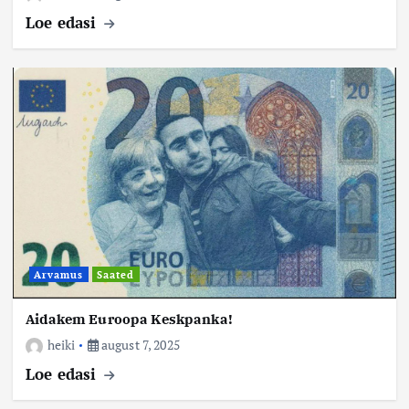
Loe edasi
Arvamus
Saated
Aidakem Euroopa Keskpanka!
heiki
august 7, 2025
Loe edasi