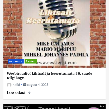
Arvamus
Saated
Weebiraadio: Lihtsalt ja keerutamata 80. saade
Riigikogu
heiki
august 4, 2025
Loe edasi