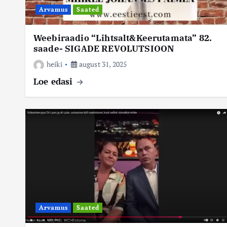
Arvamus
Saated
Weebiraadio “Lihtsalt&Keerutamata” 82.
saade- SIGADE REVOLUTSIOON
heiki
august 31, 2025
Loe edasi
Arvamus
Saated