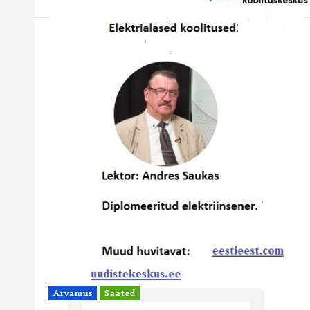
Arvamus
Saated