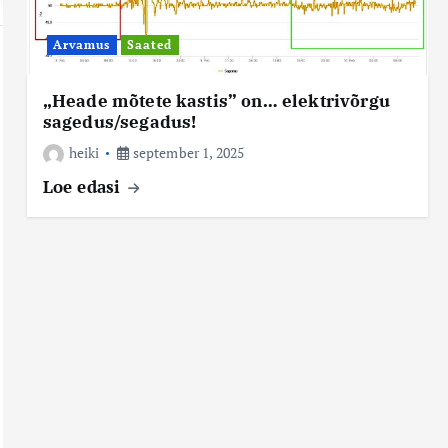
Arvamus
Saated
„Heade mõtete kastis” on… elektrivõrgu
sagedus/segadus!
heiki
september 1, 2025
Loe edasi