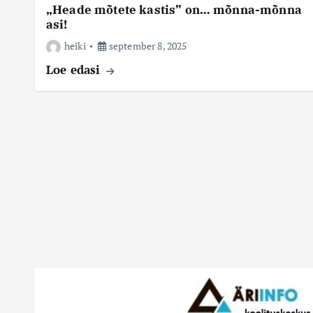
„Heade mõtete kastis” on… mõnna-mõnna
asi!
heiki
september 8, 2025
Loe edasi