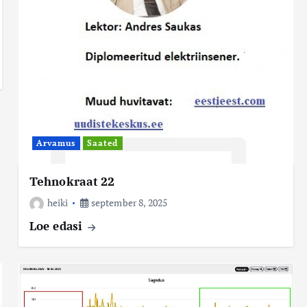
Arvamus
Saated
Tehnokraat 22
heiki
september 8, 2025
Loe edasi