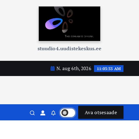
stuudio4.uudistekeskus.ee
N. aug 6th, 2026
11:03:35 AM
Ava otsesaade