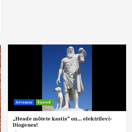
Arvamus
Saated
„Heade mõtete kastis” on… elektrilevi-
Diogenes!