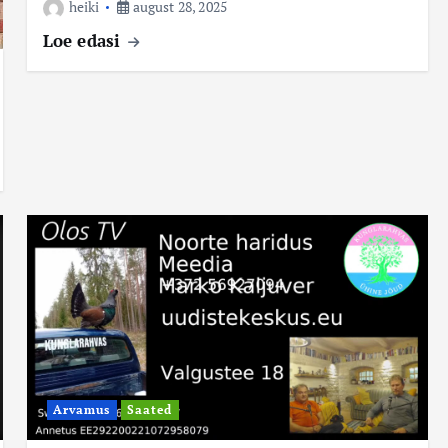
heiki
august 28, 2025
Loe edasi
Arvamus
Saated